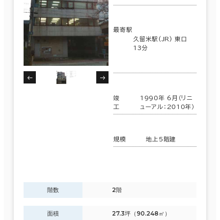
制震・免震構造
最寄駅
駐車場設備あり
久留米駅(JR) 東口
13分
1フロア面積100坪以上
竣
1990年 6月（リニ
工
ューアル：2010年）
該当数
860室
規模
地上5階建
(309棟)
階数
2階
この条件で検索する
面積
27.3坪（90.248㎡）