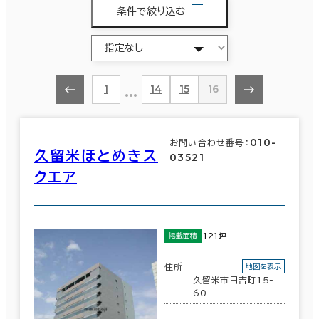
条件で絞り込む
…
1
14
15
16
010-
お問い合わせ番号：
久留米ほとめきス
03521
クエア
121坪
掲載面積
住所
地図を表示
久留米市日吉町15-
60