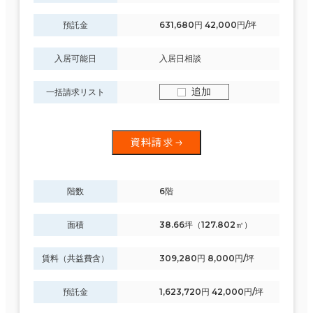
預託金
631,680円 42,000円/坪
面積選択
入居可能日
入居日相談
坪数
人数
追加
一括請求リスト
～
複数フロアを含む
資料請求
階数
6階
賃料選択（共益費含）
面積
38.66坪（127.802㎡）
坪単価
月総額
～
賃料（共益費含）
309,280円 8,000円/坪
賃料非公開物件を含む
預託金
1,623,720円 42,000円/坪