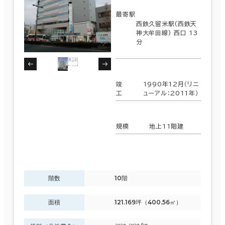
最寄駅
西鉄久留米駅(西鉄天
神大牟田線) 西口 13
分
竣
1990年12月（リニ
工
ューアル：2011年）
規模
地上11階建
階数
10階
面積
121.169坪（400.56㎡）