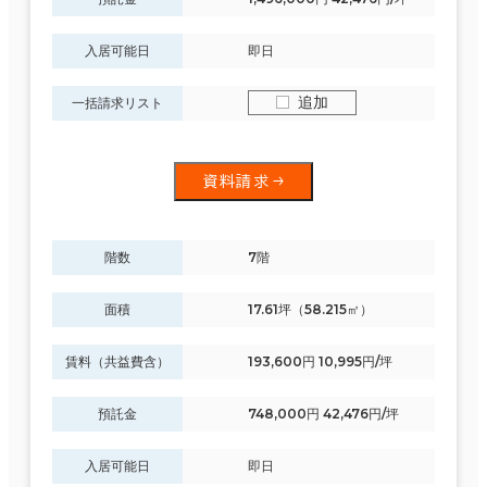
入居可能日
即日
追加
一括請求リスト
資料請求
階数
7階
面積
17.61坪（58.215㎡）
賃料（共益費含）
193,600円 10,995円/坪
預託金
748,000円 42,476円/坪
入居可能日
即日