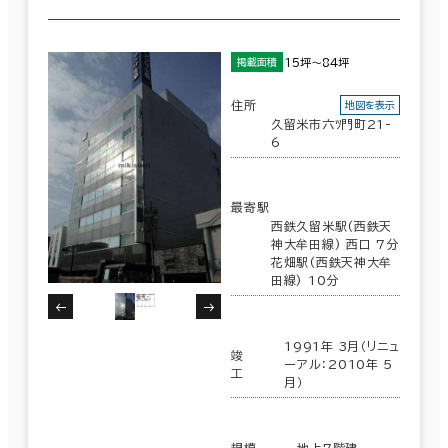
15坪～84坪
掲載面積
住所
地図を表示
久留米市六ﾂ門町21-
6
最寄駅
西鉄久留米駅(西鉄天
神大牟田線) 西口 7分
花畑駅(西鉄天神大牟
田線) 10分
1991年 3月（リニュ
竣
ーアル：2010年 5
工
月）
規模