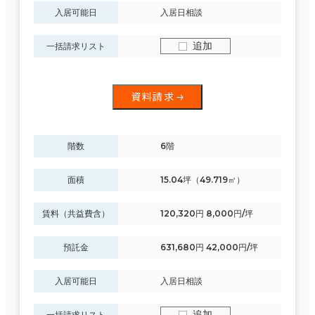
入居可能日
入居日相談
駅徒歩
追加
一括請求リスト
3分以内
5分以内
資料請求
10分以内
エリアを追加・変更する
階数
6階
福岡市
(575)
面積
15.04坪（49.719㎡）
入居可能時期
博多区
(239)
賃料（共益費含）
120,320円 8,000円/坪
即入居可能
中央区
預託金
631,680円 42,000円/坪
(336)
3か月以内
入居可能日
入居日相談
６か月以内
福岡市の他区
(28)
追加
一括請求リスト