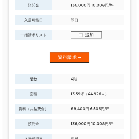
預託金
136,000円 10,008円/坪
入居可能日
即日
追加
一括請求リスト
資料請求
階数
4階
面積
13.59坪（44.926㎡）
賃料（共益費含）
88,400円 6,506円/坪
預託金
136,000円 10,008円/坪
入居可能日
即日