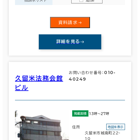
６か月以上
該当数
860室
(309棟)
資料請求
築年数
詳細を見る
この条件で検索する
建築中
1年以内
5年以内
10年以内
20年以内
30年以内
010-
お問い合わせ番号：
久留米法務会館
40249
ビル
階数
1階
2階以上
13坪～27坪
掲載面積
住所
地図を表示
久留米市城南町22-
その他
10