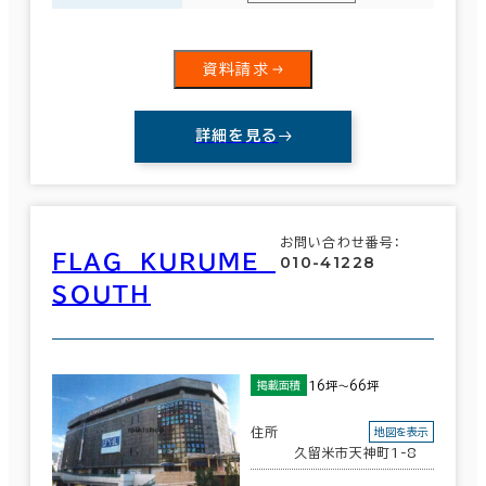
資料請求
詳細を見る
お問い合わせ番号：
ＦＬＡＧ ＫＵＲＵＭＥ
010-41228
ＳＯＵＴＨ
16坪～66坪
掲載面積
住所
地図を表示
久留米市天神町1-8