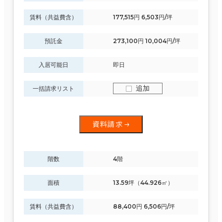
賃料（共益費含）
177,515円 6,503円/坪
預託金
273,100円 10,004円/坪
入居可能日
即日
追加
一括請求リスト
資料請求
階数
4階
面積
13.59坪（44.926㎡）
賃料（共益費含）
88,400円 6,506円/坪