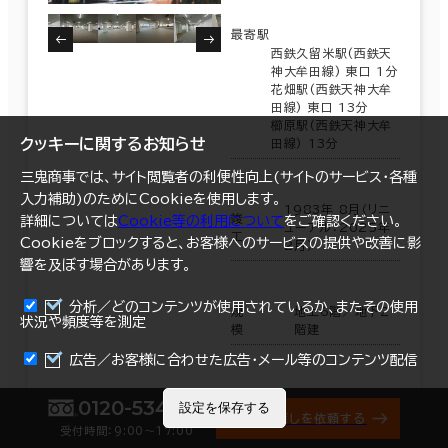
最寄駅
西鉄久留米駅(西鉄天
神大牟田線) 東口 1分
花畑駅(西鉄天神大牟
田線) 東口 13分
櫛原駅(西鉄天神大牟
クッキーに関するお知らせ
田線) 13分
三鬼商事では、サイト閲覧者の利便性向上(サイトのサービス・各種
入力補助)のためにCookieを使用します。
1983年 8月（リニ
竣
詳細については
Cookie等の利用について
をご確認ください。
ューアル：2025年
工
Cookieをブロックすると、お客様へのサービスの提供や改善に影
2月）
響を及ぼす場合があります。
分析／どのコンテンツが使用されているか、またその使用
規
地上6階／地下2
状況や頻度等を測定
模
階建
まとめて資料請求
広告／お客様に合わせた広告・メール等のコンテンツ配信
0120-534-011
設定を保存する
オフィス探しを依頼する
受付時間：9:00〜17:00
階数
3階