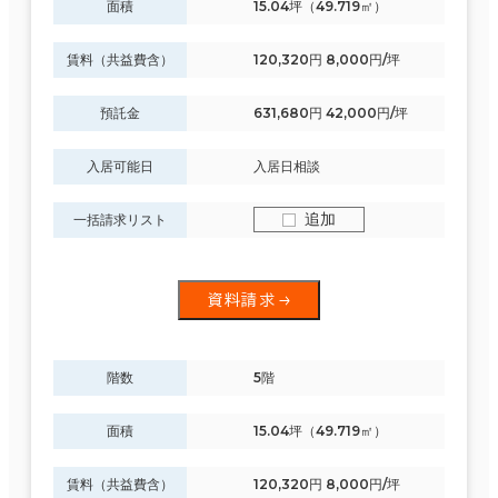
面積
15.04坪（49.719㎡）
賃料（共益費含）
120,320円 8,000円/坪
預託金
631,680円 42,000円/坪
入居可能日
入居日相談
追加
一括請求リスト
資料請求
条件で絞り込む
階数
5階
面積
15.04坪（49.719㎡）
現在の条件
賃料（共益費含）
120,320円 8,000円/坪