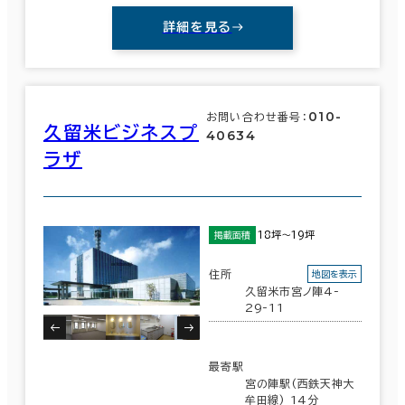
詳細を見る
010-
お問い合わせ番号：
久留米ビジネスプ
40634
ラザ
18坪～19坪
掲載面積
住所
地図を表示
久留米市宮ノ陣4-
29-11
最寄駅
宮の陣駅(西鉄天神大
牟田線) 14分