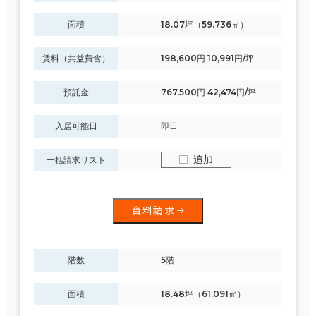
面積
18.07坪（59.736㎡）
賃料（共益費含）
198,600円 10,991円/坪
預託金
767,500円 42,474円/坪
入居可能日
即日
追加
一括請求リスト
資料請求
階数
5階
面積
18.48坪（61.091㎡）