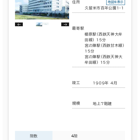
住所
地図を表示
久留米市百年公園1-1
最寄駅
櫛原駅(西鉄天神大牟
田線) 15分
宮の陣駅(西鉄甘木線)
15分
宮の陣駅(西鉄天神大
牟田線) 15分
竣工
1989年 4月
規模
地上7階建
階数
4階