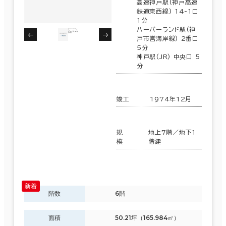
高速神戸駅(神戸高速
鉄道東西線) 14-1口
1分
ハーバーランド駅(神
戸市営海岸線) 2番口
5分
神戸駅(JR) 中央口 5
分
竣工
1974年12月
規
地上7階／地下1
模
階建
階数
6階
面積
50.21坪（165.984㎡）