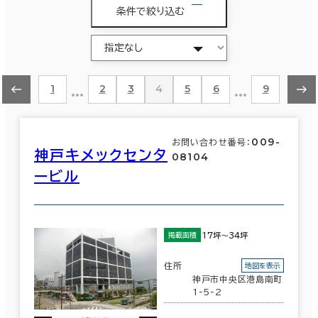
条件で絞り込む
…
…
1
2
3
4
5
6
9
009-
お問い合わせ番号：
神戸キメックセンタ
08104
ービル
17坪～34坪
掲載面積
住所
地図を表示
神戸市中央区港島南町
1-5-2