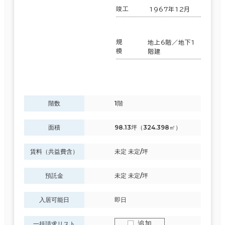
竣工
1967年12月
制震・免震構造
駐車場設備あり
規
地上6階／地下1
模
階建
1フロア面積100坪以上
階数
1階
該当数
417室
面積
98.13坪（324.398㎡）
(166
賃料（共益費含）
未定 未定/坪
棟)
預託金
未定 未定/坪
入居可能日
即日
この条件で検索する
追加
一括請求リスト