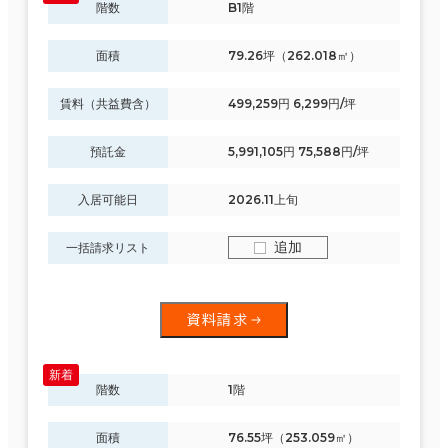
階数
B1階
面積
79.26坪（262.018㎡）
賃料（共益費含）
499,259円 6,299円/坪
預託金
5,991,105円 75,588円/坪
入居可能日
2026.11上旬
追加
一括請求リスト
資料請求
階数
1階
面積
76.55坪（253.059㎡）