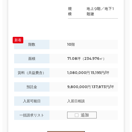
規
地上9階／地下1
模
階建
階数
10階
面積
71.08坪（234.976㎡）
賃料（共益費含）
1,080,000円 15,195円/坪
預託金
9,800,000円 137,873円/坪
入居可能日
入居日相談
追加
一括請求リスト