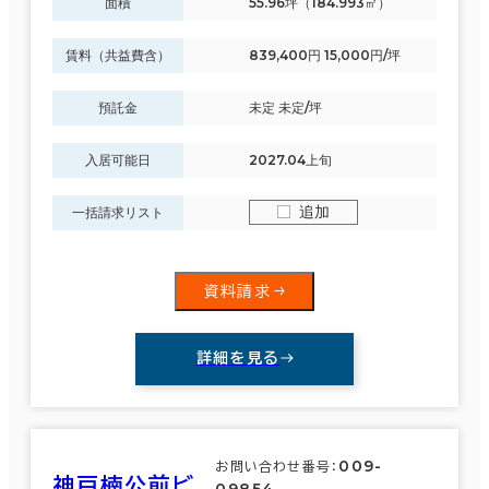
面積
55.96坪（184.993㎡）
賃料（共益費含）
839,400円 15,000円/坪
駅徒歩
3分以内
預託金
未定 未定/坪
5分以内
入居可能日
2027.04上旬
10分以内
エリアを追加・変更する
追加
一括請求リスト
滋賀県
(88)
資料請求
京都府
(171)
入居可能時期
大阪府
(1,902)
即入居可能
詳細を見る
3か月以内
兵庫県
(417)
６か月以内
奈良県
009-
(91)
お問い合わせ番号：
神戸楠公前ビ
09854