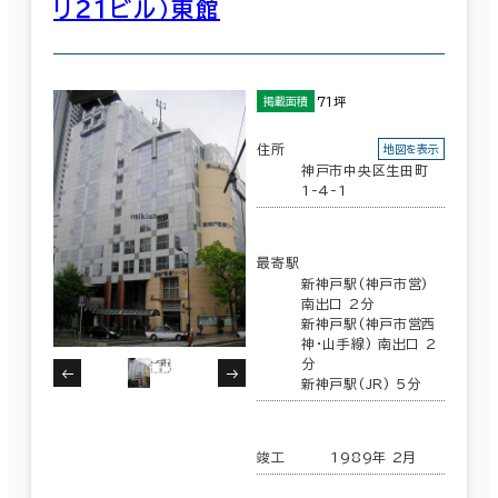
リ２１ビル）東館
71坪
掲載面積
住所
地図を表示
神戸市中央区生田町
1-4-1
最寄駅
新神戸駅(神戸市営)
南出口 2分
新神戸駅(神戸市営西
神・山手線) 南出口 2
分
新神戸駅(JR) 5分
竣工
1989年 2月