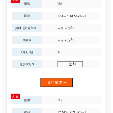
階数
1階
面積
17.34坪（57.323㎡）
賃料（共益費含）
未定 未定/坪
預託金
未定 未定/坪
入居可能日
即日
追加
一括請求リスト
資料請求
階数
1階
面積
17.34坪（57.323㎡）