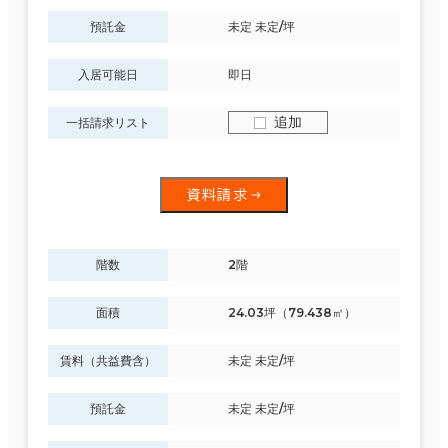
預託金
未定 未定/坪
入居可能日
即日
追加
一括請求リスト
資料請求
階数
2階
面積
24.03坪（79.438㎡）
賃料（共益費含）
未定 未定/坪
預託金
未定 未定/坪