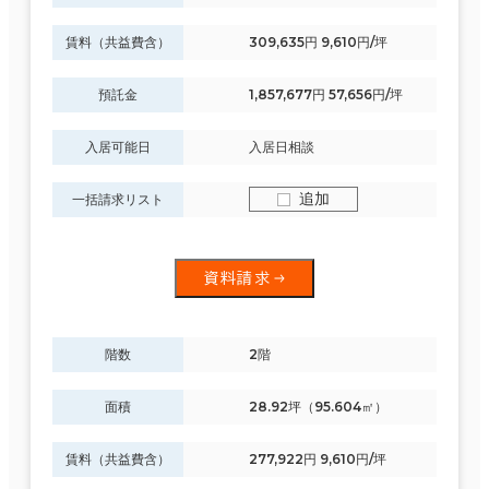
賃料（共益費含）
309,635円 9,610円/坪
預託金
1,857,677円 57,656円/坪
入居可能日
入居日相談
追加
一括請求リスト
資料請求
階数
2階
面積
28.92坪（95.604㎡）
賃料（共益費含）
277,922円 9,610円/坪