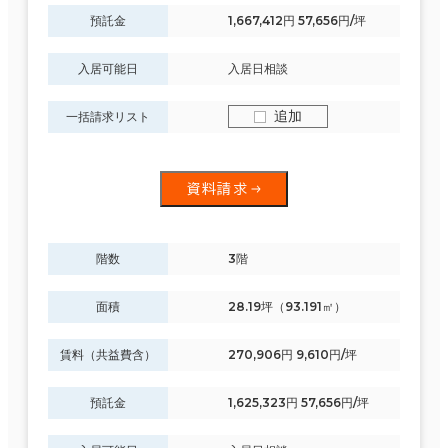
預託金
1,667,412円 57,656円/坪
入居可能日
入居日相談
追加
一括請求リスト
資料請求
階数
3階
面積
28.19坪（93.191㎡）
賃料（共益費含）
270,906円 9,610円/坪
預託金
1,625,323円 57,656円/坪