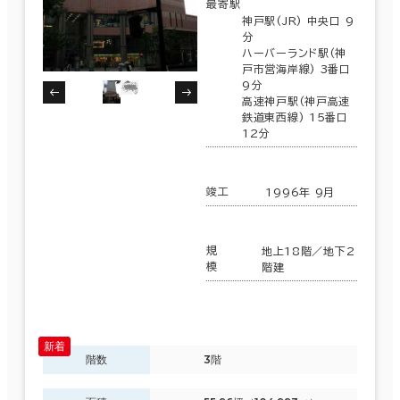
最寄駅
神戸駅(JR) 中央口 9
分
面積選択
ハーバーランド駅(神
戸市営海岸線) 3番口
坪数
人数
9分
高速神戸駅(神戸高速
～
鉄道東西線) 15番口
12分
複数フロアを含む
竣工
1996年 9月
規
地上18階／地下2
賃料選択（共益費含）
模
階建
坪単価
月総額
～
賃料非公開物件を含む
階数
3階