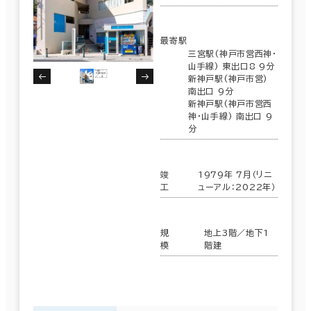
最寄駅
三宮駅(神戸市営西神・
山手線) 東出口8 9分
新神戸駅(神戸市営)
南出口 9分
新神戸駅(神戸市営西
神・山手線) 南出口 9
分
竣
1979年 7月（リニ
工
ューアル：2022年）
規
地上3階／地下1
模
階建