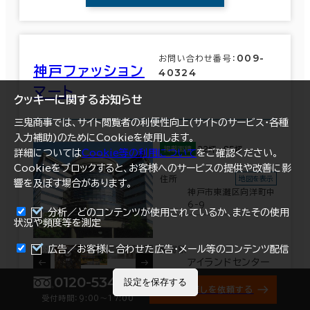
009-
お問い合わせ番号：
神戸ファッション
40324
マート
クッキーに関するお知らせ
三鬼商事では、サイト閲覧者の利便性向上(サイトのサービス・各種
入力補助)のためにCookieを使用します。
22坪～85坪
掲載面積
詳細については
Cookie等の利用について
をご確認ください。
Cookieをブロックすると、お客様へのサービスの提供や改善に影
住所
地図を表示
響を及ぼす場合があります。
神戸市東灘区向洋町中
6-9
分析／どのコンテンツが使用されているか、またその使用
状況や頻度等を測定
まとめて資料請求
広告／お客様に合わせた広告・メール等のコンテンツ配信
最寄駅
アイランドセンター
駅(神戸新交通六甲
0120-534-011
設定を保存する
アイランド線) 西出
オフィス探しを依頼する
受付時間：9:00〜17:00
口 1分