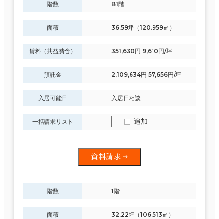
階数
B1階
面積
36.59坪（120.959㎡）
賃料（共益費含）
351,630円 9,610円/坪
預託金
2,109,634円 57,656円/坪
入居可能日
入居日相談
追加
一括請求リスト
資料請求
階数
1階
面積
32.22坪（106.513㎡）