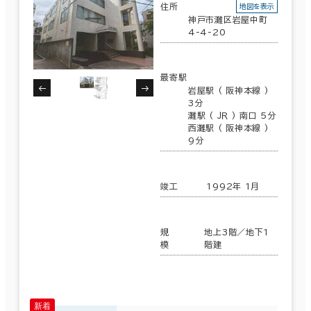
住所
地図を表示
神戸市灘区岩屋中町
4-4-20
最寄駅
岩屋駅 ( 阪神本線 )
3分
灘駅 ( ＪＲ ) 南口 5分
西灘駅 ( 阪神本線 )
9分
竣工
1992年 1月
規
地上3階／地下1
模
階建