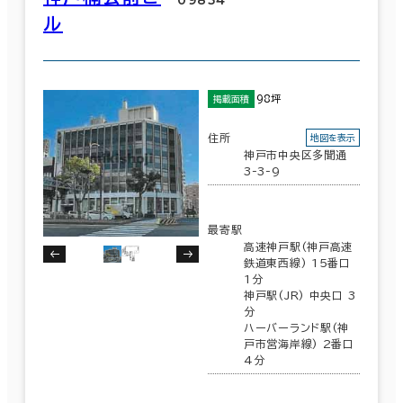
６か月以上
ル
和歌山県
(86)
417室
(166棟)
該当数
98坪
掲載面積
築年数
建築中
1年以内
5年以内
住所
この条件で検索する
地図を表示
神戸市中央区多聞通
10年以内
20年以内
30年以内
3-3-9
最寄駅
高速神戸駅(神戸高速
階数
鉄道東西線) 15番口
1分
1階
2階以上
神戸駅(JR) 中央口 3
分
ハーバーランド駅(神
戸市営海岸線) 2番口
4分
その他