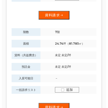
資料請求
階数
7階
面積
24.74坪（81.785㎡）
賃料（共益費含）
未定 未定/坪
預託金
未定 未定/坪
入居可能日
－
追加
一括請求リスト
資料請求