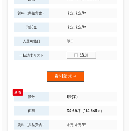
賃料（共益費含）
未定 未定/坪
預託金
未定 未定/坪
入居可能日
即日
追加
一括請求リスト
資料請求
階数
1階(案)
面積
34.68坪（114.645㎡）
賃料（共益費含）
未定 未定/坪