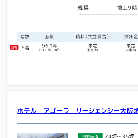
規模
地上9階
階数
面積
賃料（共益費含）
預託
96.1坪
未定
未定
6階
（317.687㎡）
未定/坪
未定/坪
ホテル アゴーラ リージェンシー大阪
24坪～35坪
掲載面積