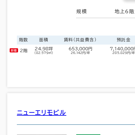
規模
地上6階
階数
面積
賃料（共益費含）
預託金
24.98坪
653,000円
7,140,000
2階
（82.579㎡）
26,142円/坪
285,829円/坪
ニューエリモビル