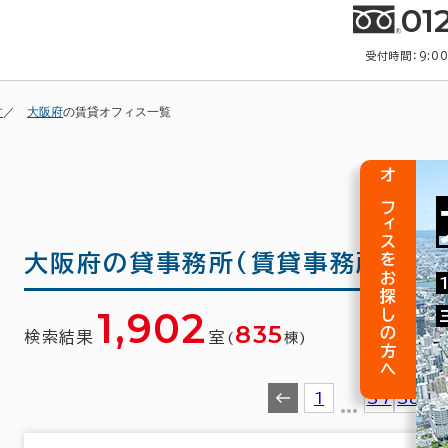
01
受付時間：9:0
す
大阪府
の賃貸オフィス一覧
オフィスをお探しの方へ
大阪府の
貸事務所(賃貸事務所)・賃
1,902
835
検索結果
室
(
棟)
1
…
37
38
3