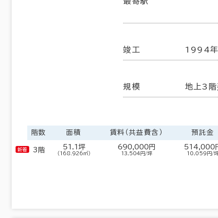
最寄駅
都島区
大阪市他区
(101)
(58)
６か月以上
1,902室
(835棟)
竣工
1994
該当数
以内
20年以内
30年以内
この条件で検索する
規模
地上3階
階数
面積
賃料（共益費含）
預託金
51.1坪
690,000円
514,000
3階
（168.926㎡）
13,504円/坪
10,059円/
フロア面積100坪以上