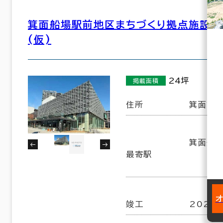
箕面船場駅前地区まちづくり拠点施設整
(仮)
24坪
掲載面積
住所
箕面市船
箕面船場
最寄駅
竣工
2021