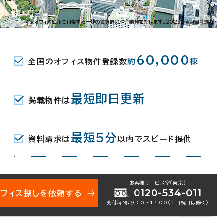
009-
お問い合わせ番号：
備運営事業
※オフィスビルに付帯する一連の賃貸借の仲介業務を指します。2023年4月当社調べ
45500
60,000
全国のオフィス物件登録数
約
棟
最短即日更新
掲載物件は
場東3-10-1
地図を表示
最短5分
阪大前駅(北大阪急行電鉄) 1分
資料請求は
以内でスピード提供
お客様サービス室（東京）
0120-534-011
オフィス探しを依頼する
年 4月
受付時間：9:00〜17:00（土日祝日は除く）