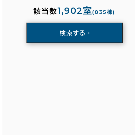
3分以内
5分以内
10分以内
1,902室
該当数
(835棟)
入居可能時期
検索する
即入居可能
3か月以内
６か月以内
６か月以上
条件で絞り込む
築年数
面積選択
建築中
1年以内
5年以内
10年以内
20年以内
30年以内
坪数
人数
～
複数フロアを含む
階数