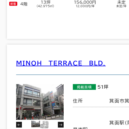
13坪
156,000円
未定
4階
（42.975㎡）
12,000円/坪
未定/坪
ＭＩＮＯＨ ＴＥＲＲＡＣＥ ＢＬＤ.
51坪
掲載面積
住所
箕面市箕
中央区
西区
(640)
(132)
東淀川区
福島区
(8)
(40)
箕面駅(