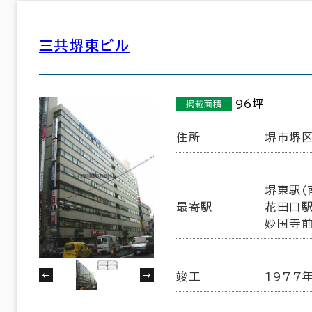
三共堺東ビル
1,902室
(835棟)
該当数
96坪
掲載面積
この条件で検索する
住所
堺市堺区
堺東駅(
最寄駅
花田口駅
妙国寺前
竣工
1977