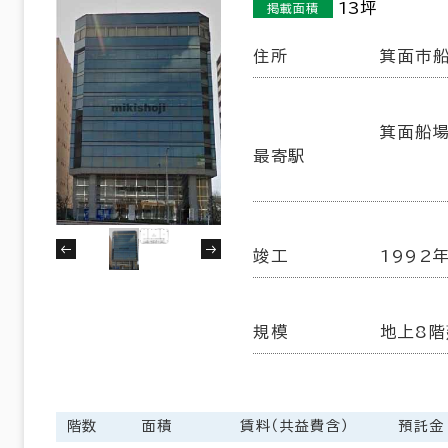
13坪
掲載面積
住所
箕面市船
箕面船場
最寄駅
竣工
1992
規模
地上8階
階数
面積
賃料（共益費含）
預託金