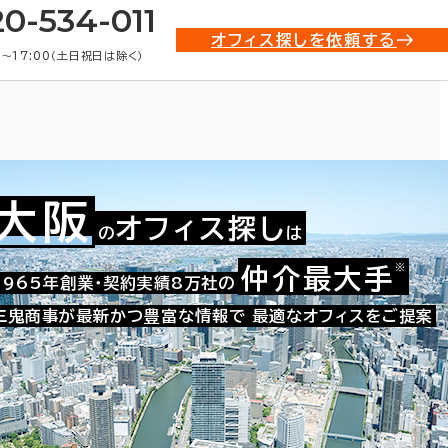
20-534-011
オフィス探しを依頼する
0〜17:00（土日祝日は除く）
大阪
オフィス探し
の
は
貸オフィス物件一覧
※
仲介最大手
1965年創業・契約実績8万社の
三鬼商事が最新かつ豊富な情報で
最適なオフィスをご提案
条件で絞り込む
9
40
41
42