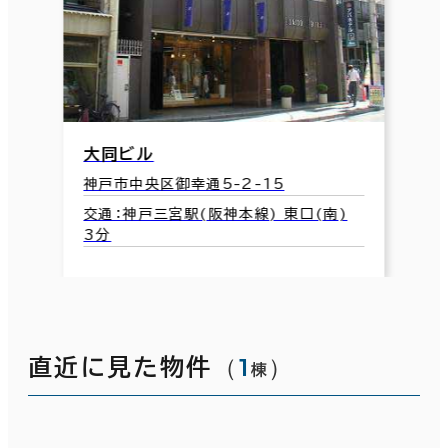
大同ビル
神戸市中央区御幸通5-2-15
交通：神戸三宮駅(阪神本線) 東口(南)
3分
（
1
）
直近に見た物件
棟