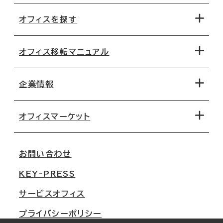
オフィスを探す
オフィス移転マニュアル
エリアから探す
地図から探す
企業情報
オフィス探しのためのチェックポイント
路線・駅から探す
移転コストシミュレーション
オフィスマーケット
会社概要
移転スケジュール
支店情報
オフィス移転Q&A
お問い合わせ
東京
三鬼商事が選ばれる理由
KEY-PRESS
大阪
一般事業主行動計画
サービスオフィス
名古屋
採用情報
プライバシーポリシー
札幌
ご契約者様の声