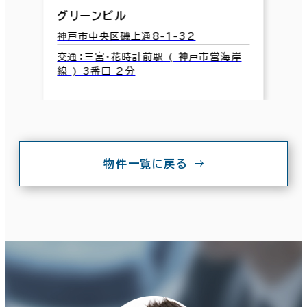
グリーンビル
神戸市中央区磯上通8-1-32
交通：三宮・花時計前駅 ( 神戸市営海岸
線 ) 3番口 2分
物件一覧に戻る