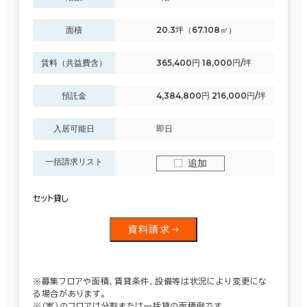
面積
20.3坪（67.108㎡）
賃料（共益費含）
365,400円 18,000円/坪
預託金
4,384,800円 216,000円/坪
入居可能日
即日
一括請求リスト
追加
セット貸し
資料請求
※募集フロアや面積、賃貸条件、設備等は状況により変更にな
る場合があります。
※（案）のフロアは分割または一括貸の面積例です。