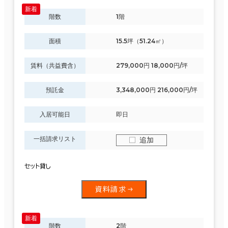
階数
1階
面積
15.5坪（51.24㎡）
賃料（共益費含）
279,000円 18,000円/坪
預託金
3,348,000円 216,000円/坪
入居可能日
即日
一括請求リスト
追加
セット貸し
資料請求
階数
2階