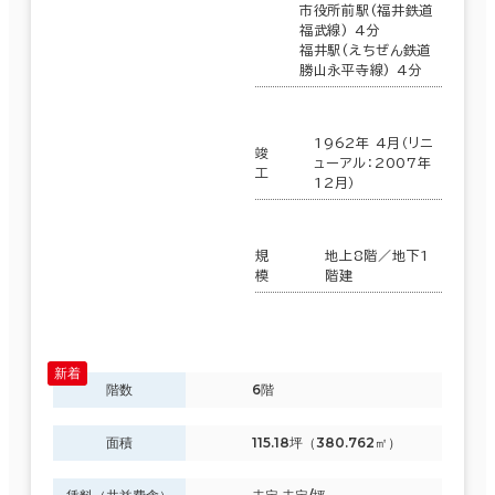
市役所前駅(福井鉄道
福武線) 4分
福井駅(えちぜん鉄道
勝山永平寺線) 4分
1962年 4月（リニ
竣
ューアル：2007年
工
12月）
規
地上8階／地下1
模
階建
階数
6階
面積
115.18坪（380.762㎡）