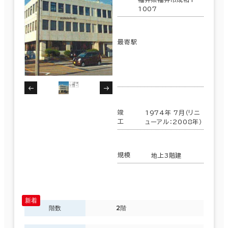
1007
最寄駅
竣
1974年 7月（リニ
工
ューアル：2008年）
規模
地上3階建
階数
2階