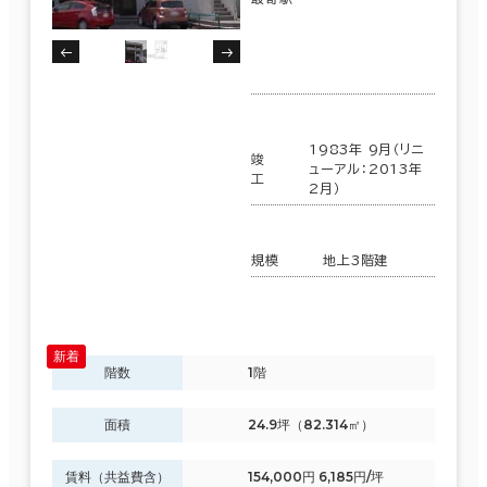
1983年 9月（リニ
竣
ューアル：2013年
工
2月）
規模
地上3階建
階数
1階
面積
24.9坪（82.314㎡）
賃料（共益費含）
154,000円 6,185円/坪