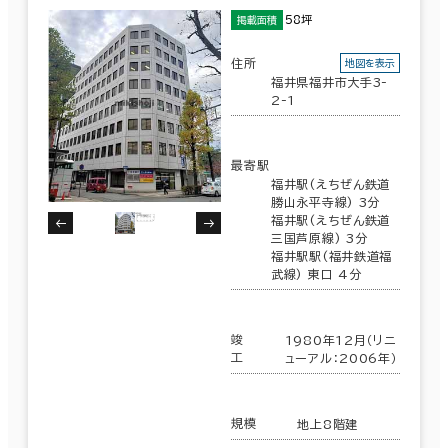
58坪
掲載面積
住所
地図を表示
福井県福井市大手3-
2-1
最寄駅
福井駅(えちぜん鉄道
勝山永平寺線) 3分
福井駅(えちぜん鉄道
三国芦原線) 3分
福井駅駅(福井鉄道福
武線) 東口 4分
竣
1980年12月（リニ
工
ューアル：2006年）
条件で絞り込む
規模
地上8階建
現在の条件