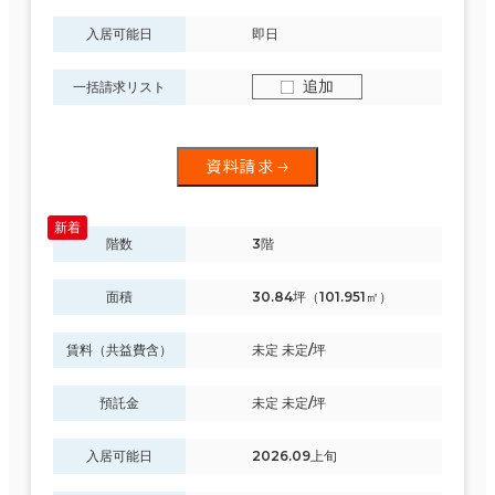
入居可能日
即日
追加
一括請求リスト
資料請求
階数
3階
面積
30.84坪（101.951㎡）
賃料（共益費含）
未定 未定/坪
預託金
未定 未定/坪
入居可能日
2026.09上旬