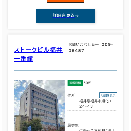
詳細を見る
009-
お問い合わせ番号：
ストークビル福井
06487
一番館
30坪
掲載面積
住所
地図を表示
福井県福井市順化1-
24-43
最寄駅
仁愛女子高校駅(福井