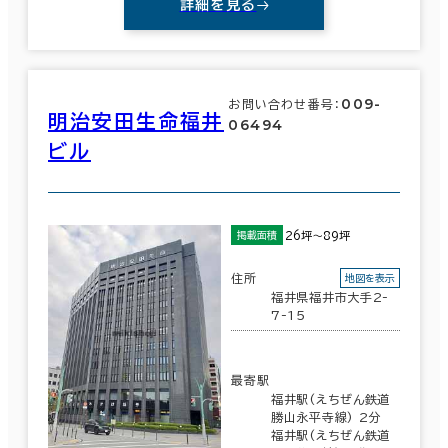
詳細を見る
駅徒歩
009-
お問い合わせ番号：
明治安田生命福井
06494
3分以内
ビル
5分以内
エリアを追加・変更する
10分以内
新潟県
(173)
26坪～89坪
掲載面積
住所
地図を表示
富山県
福井県福井市大手2-
(124)
7-15
入居可能時期
石川県
(156)
即入居可能
最寄駅
3か月以内
福井県
福井駅(えちぜん鉄道
(35)
勝山永平寺線) 2分
福井駅(えちぜん鉄道
６か月以内