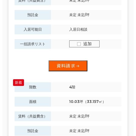
賃料（共益費含）
未定 未定/坪
預託金
未定 未定/坪
入居可能日
入居日相談
追加
一括請求リスト
資料請求
階数
4階
面積
10.03坪（33.157㎡）
賃料（共益費含）
未定 未定/坪
預託金
未定 未定/坪