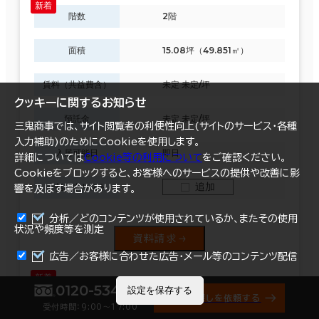
階数
2階
面積
15.08坪（49.851㎡）
賃料（共益費含）
未定 未定/坪
クッキーに関するお知らせ
預託金
未定 未定/坪
三鬼商事では、サイト閲覧者の利便性向上(サイトのサービス・各種
入力補助)のためにCookieを使用します。
入居可能日
即日
詳細については
Cookie等の利用について
をご確認ください。
Cookieをブロックすると、お客様へのサービスの提供や改善に影
追加
一括請求リスト
響を及ぼす場合があります。
分析／どのコンテンツが使用されているか、またその使用
状況や頻度等を測定
資料請求
まとめて資料請求
広告／お客様に合わせた広告・メール等のコンテンツ配信
0120-534-011
階数
2階
設定を保存する
オフィス探しを依頼する
受付時間：9:00〜17:00