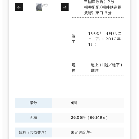
長野県
(118)
三国芦原線) 2分
福井駅駅(福井鉄道福
35室
６か月以上
武線) 東口 3分
(11棟)
該当数
1990年 4月（リニ
竣
ューアル：2012年
この条件で検索する
工
1月）
築年数
建築中
1年以内
5年以内
10年以内
20年以内
30年以内
規
地上11階／地下1
模
階建
階数
階数
4階
1階
2階以上
面積
26.06坪（86.149㎡）
賃料（共益費含）
未定 未定/坪