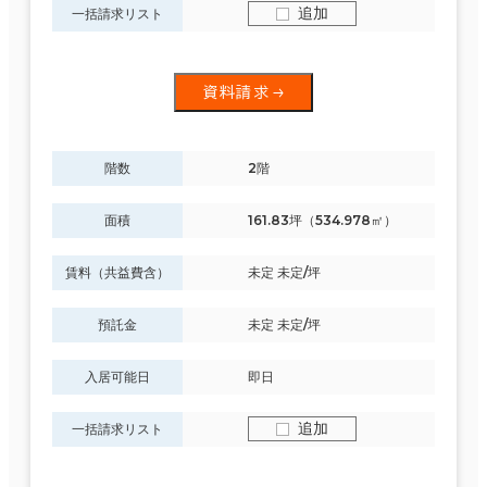
追加
一括請求リスト
資料請求
階数
2階
面積
161.83坪（534.978㎡）
賃料（共益費含）
未定 未定/坪
預託金
未定 未定/坪
入居可能日
即日
追加
一括請求リスト