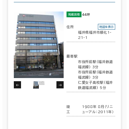
44坪
掲載面積
住所
地図を表示
福井県福井市順化1-
21-1
最寄駅
市役所前駅(福井鉄道
福武線) 3分
市役所前駅(福井鉄道
福武線) 3分
仁愛女子高校駅(福井
鉄道福武線) 5分
竣
1988年 8月（リニ
工
ューアル：2011年）