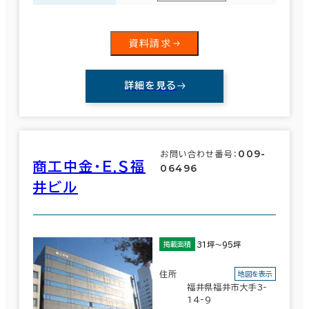
資料請求
詳細を見る
009-
お問い合わせ番号：
商工中金・Ｅ.Ｓ福
06496
井ビル
31坪～95坪
掲載面積
住所
地図を表示
福井県福井市大手3-
14-9