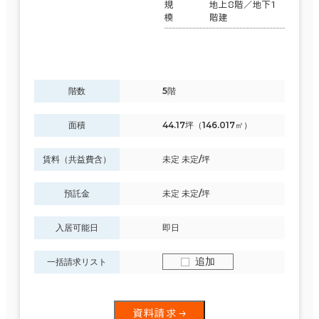
規
地上8階／地下1
模
階建
階数
5階
面積
44.17坪（146.017㎡）
賃料（共益費含）
未定 未定/坪
預託金
未定 未定/坪
入居可能日
即日
追加
一括請求リスト
資料請求