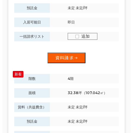
その他
預託金
未定 未定/坪
制震・免震構造
入居可能日
即日
駐車場設備あり
追加
一括請求リスト
1フロア面積100坪以上
資料請求
該当数
階数
4階
35室
(11棟)
面積
32.38坪（107.042㎡）
賃料（共益費含）
未定 未定/坪
この条件で検索する
預託金
未定 未定/坪