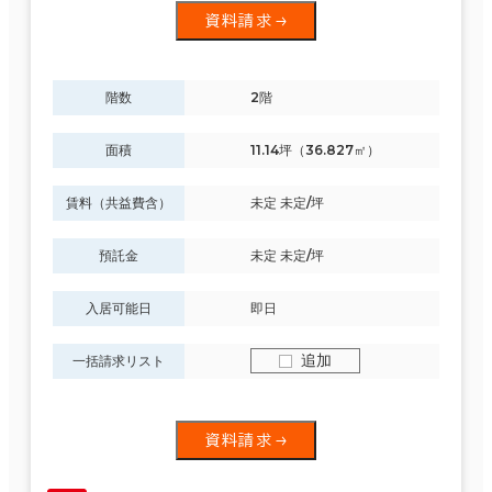
資料請求
階数
2階
面積
11.14坪（36.827㎡）
賃料（共益費含）
未定 未定/坪
預託金
未定 未定/坪
入居可能日
即日
追加
一括請求リスト
資料請求