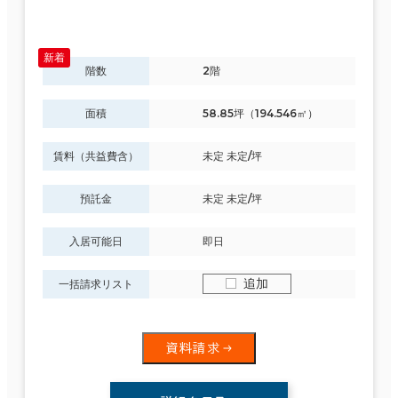
階数
2階
面積選択
坪数
人数
面積
58.85坪（194.546㎡）
～
賃料（共益費含）
未定 未定/坪
複数フロアを含む
預託金
未定 未定/坪
入居可能日
即日
追加
賃料選択（共益費含）
一括請求リスト
坪単価
月総額
～
資料請求
賃料非公開物件を含む