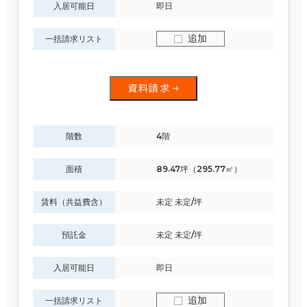
入居可能日
即日
追加
一括請求リスト
資料請求
階数
4階
面積
89.47坪（295.77㎡）
賃料（共益費含）
未定 未定/坪
預託金
未定 未定/坪
入居可能日
即日
追加
一括請求リスト