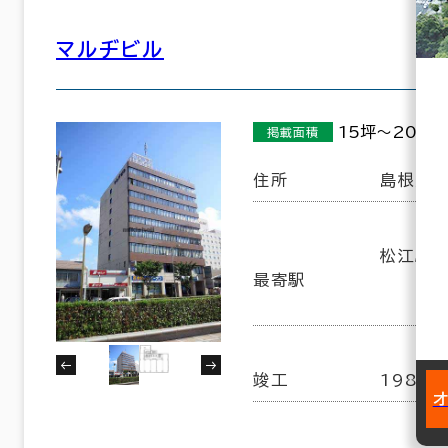
マルヂビル
15坪～20坪
掲載面積
住所
島根県松
松江駅(J
最寄駅
竣工
1982