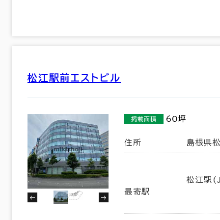
26室
(8棟)
該当数
松江駅前エストビル
この条件で検索する
60坪
掲載面積
住所
島根県松
松江駅(J
最寄駅