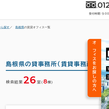
01
受付時間：9:0
から探す
島根県
の賃貸オフィス一覧
オフィスをお探しの方へ
島根県の
貸事務所(賃貸事務所)・賃
26
8
検索結果
室
(
棟)
1