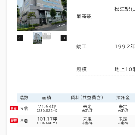
松江駅(J
６か月以上
26室
最寄駅
(8棟)
該当数
この条件で検索する
竣工
1992
以内
20年以内
30年以内
規模
地上10
階数
面積
賃料（共益費含）
預託金
71.64坪
未定
未定
9階
（236.828㎡）
未定/坪
未定/坪
101.17坪
未定
未定
8階
（334.448㎡）
未定/坪
未定/坪
フロア面積100坪以上