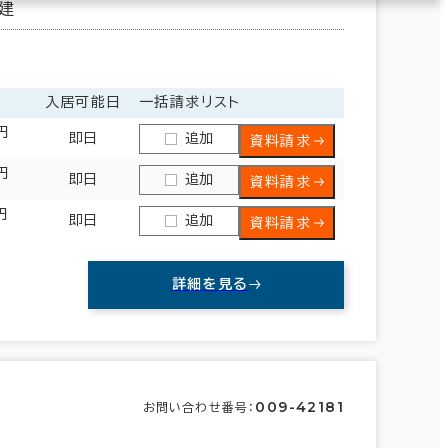
建
入居可能日
一括請求リスト
円
即日
追加
資料請求
円
即日
追加
資料請求
円
即日
追加
資料請求
詳細を見る
009-42181
お問い合わせ番号：