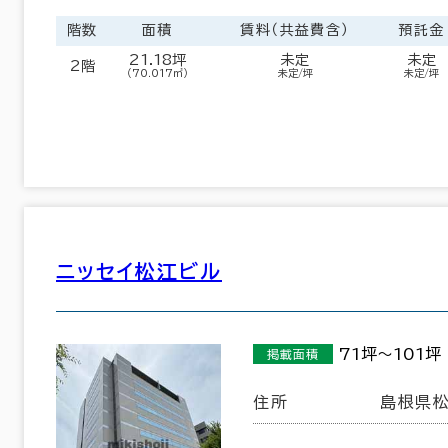
階数
面積
賃料（共益費含）
預託金
21.18坪
未定
未定
2階
（70.017㎡）
未定/坪
未定/坪
ニッセイ松江ビル
島根県
岡山県
(26)
(54)
71坪～101坪
掲載面積
徳島県
香川県
(55)
(122)
住所
島根県松