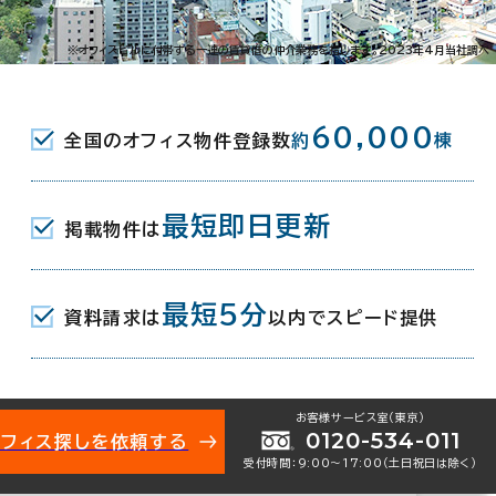
009-40394
お問い合わせ番号：
※オフィスビルに付帯する一連の賃貸借の仲介業務を指します。2023年4月当社調べ
60,000
全国のオフィス物件登録数
約
棟
江市朝日町589-2
地図を表示
最短即日更新
掲載物件は
R) 北口 3分
最短5分
資料請求は
以内でスピード提供
お客様サービス室（東京）
年 8月
0120-534-011
オフィス探しを依頼する
受付時間：9:00〜17:00（土日祝日は除く）