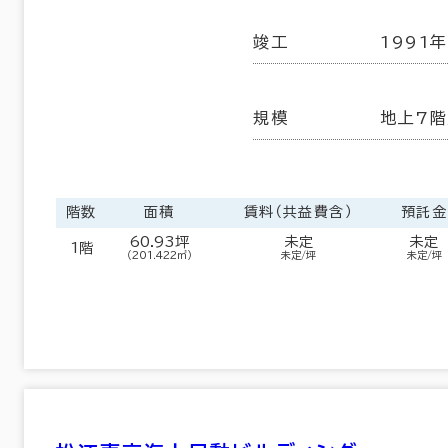
竣工
1991年
規模
地上7階
階数
面積
賃料（共益費含）
預託金
60.93坪
未定
未定
1階
（201.422㎡）
未定/坪
未定/坪