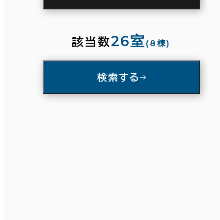
駅徒歩
3分以内
5分以内
10分以内
26室
該当数
(8棟)
入居可能時期
検索する
即入居可能
3か月以内
条件で絞り込む
６か月以内
６か月以上
面積選択
築年数
坪数
人数
建築中
1年以内
5年以内
～
10年以内
20年以内
30年以内
複数フロアを含む