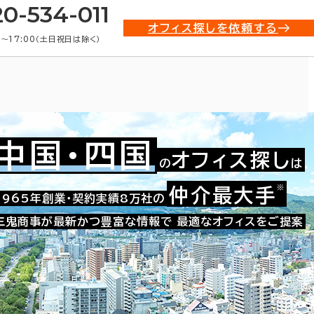
20-534-011
オフィス探しを依頼する
0〜17:00（土日祝日は除く）
中国・四国
オフィス探し
の
は
貸オフィス物件一覧
※
仲介最大手
1965年創業・契約実績8万社の
三鬼商事が最新かつ豊富な情報で
最適なオフィスをご提案
条件で絞り込む