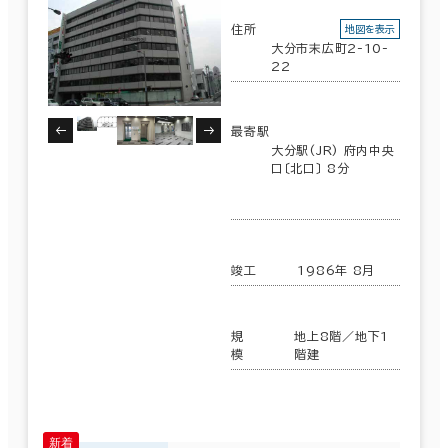
住所
地図を表示
大分市末広町2-10-
22
最寄駅
大分駅(JR) 府内中央
口〔北口〕 8分
竣工
1986年 8月
規
地上8階／地下1
模
階建