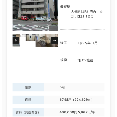
最寄駅
大分駅(JR) 府内中央
口〔北口〕 12分
竣工
1979年 1月
規模
地上7階建
階数
6階
面積
67.95坪（224.629㎡）
賃料（共益費含）
400,000円 5,887円/坪