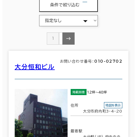
条件で絞り込む
1
2
010-02702
お問い合わせ番号：
大分恒和ビル
12坪～40坪
掲載面積
住所
地図を表示
大分市府内町3-4-20
最寄駅
大分駅(JR) 府内中央