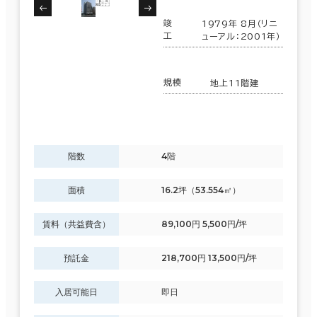
制震・免震構造
竣
1979年 8月（リニ
工
ューアル：2001年）
駐車場設備あり
1フロア面積100坪以上
規模
地上11階建
階数
4階
該当数
68室
面積
16.2坪（53.554㎡）
(26
賃料（共益費含）
89,100円 5,500円/坪
棟)
預託金
218,700円 13,500円/坪
入居可能日
即日
この条件で検索する