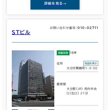
６か月以上
詳細を見る
鹿児島県
(123)
沖縄県
(148)
68室
010-02711
築年数
お問い合わせ番号：
ＳＴビル
(26棟)
該当数
建築中
1年以内
5年以内
10年以内
20年以内
30年以内
この条件で検索する
16坪
掲載面積
住所
地図を表示
大分市舞鶴町1-3-30
階数
1階
2階以上
最寄駅
大分駅(JR) 府内中央
口〔北口〕 21分
その他