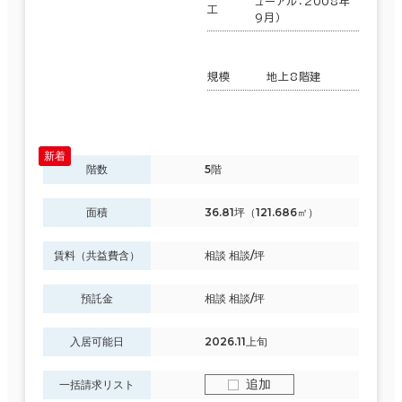
ューアル：2008年
工
9月）
規模
地上8階建
階数
5階
面積
36.81坪（121.686㎡）
賃料（共益費含）
相談 相談/坪
預託金
相談 相談/坪
入居可能日
2026.11上旬
追加
一括請求リスト