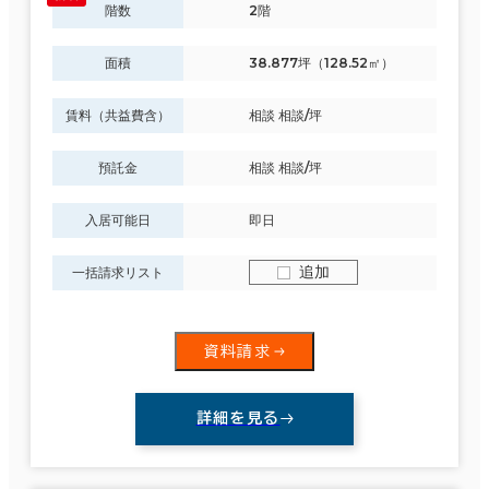
階数
2階
面積
38.877坪（128.52㎡）
賃料（共益費含）
相談 相談/坪
預託金
相談 相談/坪
入居可能日
即日
追加
一括請求リスト
資料請求
詳細を見る