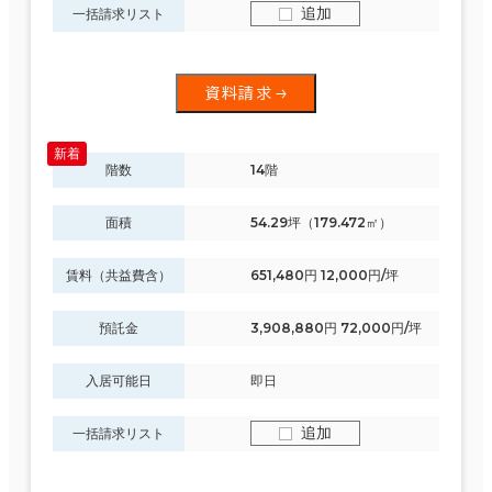
追加
一括請求リスト
面積選択
資料請求
坪数
人数
～
階数
14階
複数フロアを含む
面積
54.29坪（179.472㎡）
賃料（共益費含）
651,480円 12,000円/坪
賃料選択（共益費含）
預託金
3,908,880円 72,000円/坪
坪単価
月総額
入居可能日
即日
～
追加
賃料非公開物件を含む
一括請求リスト