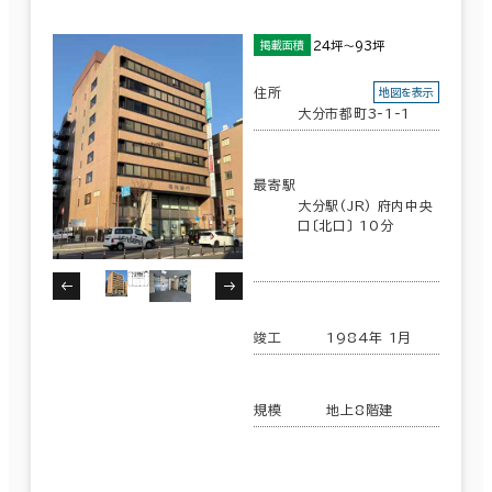
24坪～93坪
掲載面積
住所
地図を表示
大分市都町3-1-1
最寄駅
大分駅(JR) 府内中央
口〔北口〕 10分
竣工
1984年 1月
規模
地上8階建