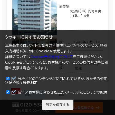
最寄駅
大分駅(JR) 府内中央
口〔北口〕 3分
クッキーに関するお知らせ
竣
1990年 8月（リニ
三鬼商事では、サイト閲覧者の利便性向上(サイトのサービス・各種
工
ューアル：2013年）
入力補助)のためにCookieを使用します。
詳細については
Cookie等の利用について
をご確認ください。
Cookieをブロックすると、お客様へのサービスの提供や改善に影
規
地上15階／地下1
響を及ぼす場合があります。
模
階建
分析／どのコンテンツが使用されているか、またその使用
状況や頻度等を測定
まとめて資料請求
広告／お客様に合わせた広告・メール等のコンテンツ配信
階数
8階
0120-534-011
設定を保存する
面積
25.782坪（85.23㎡）
オフィス探しを依頼する
受付時間：9:00〜17:00