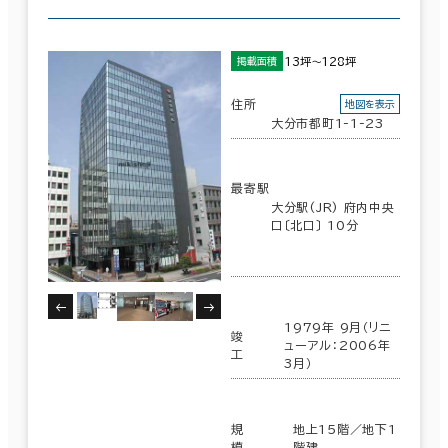
13坪～128坪
掲載面積
住所
地図を表示
大分市都町1-1-23
最寄駅
大分駅(JR) 府内中央
口〔北口〕 10分
1979年 9月（リニ
竣
ューアル：2006年
工
3月）
規
地上15階／地下1
模
階建