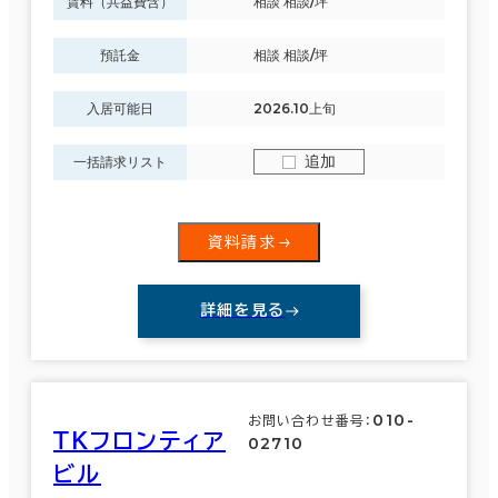
賃料（共益費含）
相談 相談/坪
預託金
相談 相談/坪
入居可能日
2026.10上旬
追加
一括請求リスト
資料請求
詳細を見る
010-
お問い合わせ番号：
ＴＫフロンティア
02710
ビル