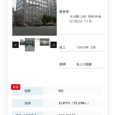
最寄駅
大分駅(JR) 府内中央
口〔北口〕 11分
竣工
1993年 2月
規模
地上8階建
階数
5階
面積
21.87坪（72.298㎡）