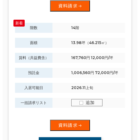
資料請求
駅徒歩
階数
14階
3分以内
エリアを追加・変更する
5分以内
面積
13.98坪（46.215㎡）
福岡県
(860)
10分以内
賃料（共益費含）
167,760円 12,000円/坪
佐賀県
(39)
預託金
1,006,560円 72,000円/坪
長崎県
(195)
入居可能日
2026.11上旬
入居可能時期
熊本県
(99)
即入居可能
追加
一括請求リスト
3か月以内
大分県
(68)
資料請求
６か月以内
宮崎県
(71)