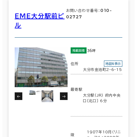
010-
お問い合わせ番号：
ＥＭＥ大分駅前ビ
02727
ル
36坪
掲載面積
住所
地図を表示
大分市金池町2-6-15
最寄駅
大分駅(JR) 府内中央
口〔北口〕 6分
1987年10月（リニ
竣