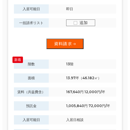
入居可能日
即日
追加
一括請求リスト
資料請求
階数
13階
面積
13.97坪（46.182㎡）
賃料（共益費含）
167,640円 12,000円/坪
条件で絞り込む
預託金
1,005,840円 72,000円/坪
現在の条件
入居可能日
入居日相談