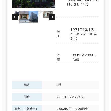
口〔北口〕 11分
1971年12月（リニ
竣
ューアル：2000年
工
3月）
規
地上8階／地下1
模
階建
階数
4階
面積
24.11坪（79.703㎡）
賃料（共益費含）
265,210円 11,000円/坪