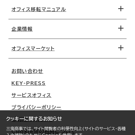
オフィス移転マニュアル
エリアから探す
地図から探す
企業情報
オフィス探しのためのチェックポイント
路線・駅から探す
移転コストシミュレーション
オフィスマーケット
会社概要
移転スケジュール
支店情報
オフィス移転Q&A
お問い合わせ
東京
三鬼商事が選ばれる理由
KEY-PRESS
大阪
一般事業主行動計画
サービスオフィス
名古屋
採用情報
プライバシーポリシー
札幌
ご契約者様の声
クッキーに関するお知らせ
ご利用にあたって
仙台
三鬼商事では、サイト閲覧者の利便性向上(サイトのサービス・各種
Cookie等の利用について
横浜