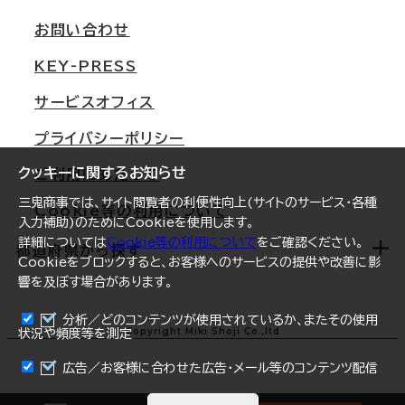
支店情報
オフィス移転Q&A
お問い合わせ
東京
三鬼商事が選ばれる理由
KEY-PRESS
大阪
一般事業主行動計画
サービスオフィス
名古屋
採用情報
プライバシーポリシー
札幌
ご契約者様の声
クッキーに関するお知らせ
ご利用にあたって
仙台
三鬼商事では、サイト閲覧者の利便性向上(サイトのサービス・各種
Cookie等の利用について
横浜
入力補助)のためにCookieを使用します。
詳細については
Cookie等の利用について
をご確認ください。
福岡
都道府県から探す
Cookieをブロックすると、お客様へのサービスの提供や改善に影
響を及ぼす場合があります。
オフィスリポート
ログイン
分析／どのコンテンツが使用されているか、またその使用
北海道
Copyright Miki Shoji Co.,ltd
状況や頻度等を測定
まとめて資料請求
青森県
広告／お客様に合わせた広告・メール等のコンテンツ配信
岩手県