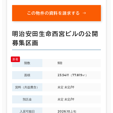
この物件の資料を請求する
明治安田生命西宮ビルの公開
募集区画
階数
5階
面積
23.54坪（77.819㎡）
賃料（共益費含）
未定 未定/坪
預託金
未定 未定/坪
入居可能日
2026.10上旬