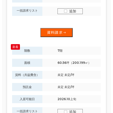
一括請求リスト
追加
資料請求
階数
7階
面積
60.56坪（200.199㎡）
賃料（共益費含）
未定 未定/坪
預託金
未定 未定/坪
入居可能日
2026.10上旬
一括請求リスト
追加