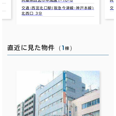
兵庫県西宮市甲風園1-10-8
兵
交通：西宮北口駅(阪急今津線･神戸本線)
交
北西口 3分
（
1
）
直近に見た物件
棟