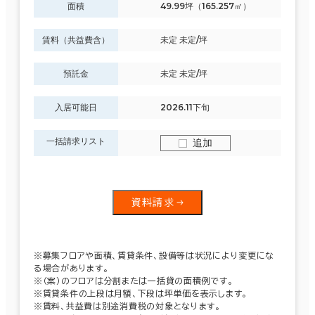
面積
49.99坪（165.257㎡）
賃料（共益費含）
未定 未定/坪
預託金
未定 未定/坪
入居可能日
2026.11下旬
一括請求リスト
追加
資料請求
※募集フロアや面積、賃貸条件、設備等は状況により変更にな
る場合があります。
※（案）のフロアは分割または一括貸の面積例です。
※賃貸条件の上段は月額、下段は坪単価を表示します。
※賃料、共益費は別途消費税の対象となります。