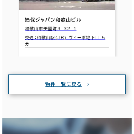
損保ジャパン和歌山ビル
和歌山市美園町3-32-1
交通：和歌山駅(JR) ヴィーボ地下口 5
分
物件一覧に戻る