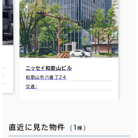
ニッセイ和歌山ビル
9
和歌山市六番丁24
交通：
（
1
）
直近に見た物件
棟