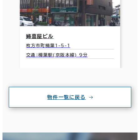
婦喜屋ビル
枚方市町楠葉1-5-1
交通：樟葉駅(京阪本線) 9分
物件一覧に戻る