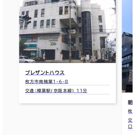
プレザントハウス
枚方市南楠葉1-6-8
交通：樟葉駅(京阪本線) 11分
朝
枚
交
口