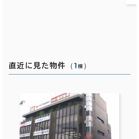
（
1
）
直近に見た物件
棟