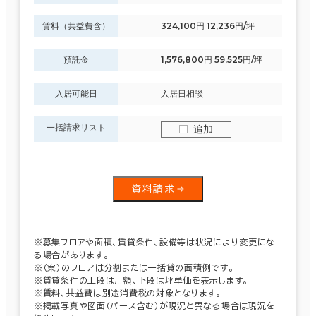
賃料（共益費含）
324,100円 12,236円/坪
預託金
1,576,800円 59,525円/坪
入居可能日
入居日相談
一括請求リスト
追加
資料請求
※募集フロアや面積、賃貸条件、設備等は状況により変更にな
る場合があります。
※（案）のフロアは分割または一括貸の面積例です。
※賃貸条件の上段は月額、下段は坪単価を表示します。
※賃料、共益費は別途消費税の対象となります。
※掲載写真や図面（パース含む）が現況と異なる場合は現況を