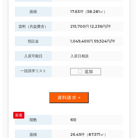
面積
17.63坪（58.281㎡）
賃料（共益費含）
215,700円 12,236円/坪
預託金
1,049,400円 59,524円/坪
入居可能日
入居日相談
一括請求リスト
追加
資料請求
階数
6階
面積
26.49坪（87.571㎡）