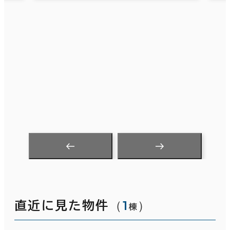
（
1
）
直近に見た物件
棟