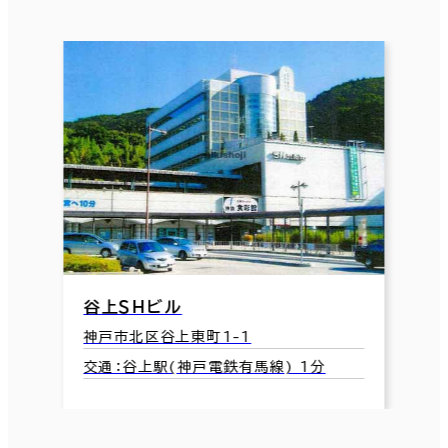
谷上ＳＨビル
神戸市北区谷上東町1-1
交通：谷上駅(神戸電鉄有馬線) 1分