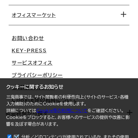
オフィス探しのためのチェックポイント
路線・駅から探す
移転コストシミュレーション
オフィスマーケット
会社概要
移転スケジュール
支店情報
オフィス移転Q&A
お問い合わせ
東京
三鬼商事が選ばれる理由
KEY-PRESS
大阪
一般事業主行動計画
サービスオフィス
名古屋
採用情報
プライバシーポリシー
札幌
ご契約者様の声
クッキーに関するお知らせ
ご利用にあたって
仙台
三鬼商事では、サイト閲覧者の利便性向上(サイトのサービス・各種
Cookie等の利用について
横浜
入力補助)のためにCookieを使用します。
詳細については
Cookie等の利用について
をご確認ください。
福岡
都道府県から探す
Cookieをブロックすると、お客様へのサービスの提供や改善に影
響を及ぼす場合があります。
オフィスリポート
ログイン
分析／どのコンテンツが使用されているか、またその使用