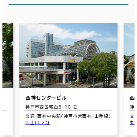
西神センタービル
西
神戸市西区糀台5-10-2
神
)
交通：西神中央駅(神戸市営西神・山手線)
交
西出口 2分
東