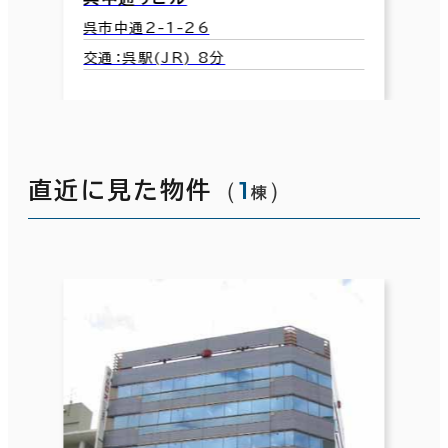
呉市中通2-1-26
交通：呉駅(JR) 8分
（
1
）
直近に見た物件
棟