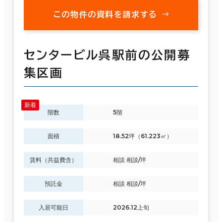
この物件の資料を請求する
センタービル呉駅前の公開募
集区画
階数
5階
面積
18.52坪（61.223㎡）
賃料（共益費含）
相談 相談/坪
預託金
相談 相談/坪
入居可能日
2026.12上旬