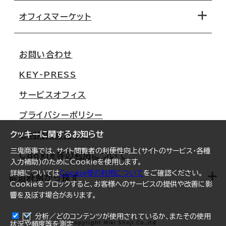
路線・駅から探す
移転コストシミュレーション
オフィスマーケット
会社概要
移転スケジュール
支店情報
オフィス移転Q&A
お問い合わせ
東京
三鬼商事が選ばれる理由
KEY-PRESS
大阪
一般事業主行動計画
サービスオフィス
名古屋
採用情報
プライバシーポリシー
札幌
ご契約者様の声
クッキーに関するお知らせ
ご利用にあたって
仙台
三鬼商事では、サイト閲覧者の利便性向上(サイトのサービス・各種
Cookie等の利用について
横浜
入力補助)のためにCookieを使用します。
詳細については
Cookie等の利用について
をご確認ください。
福岡
都道府県から探す
Cookieをブロックすると、お客様へのサービスの提供や改善に影
響を及ぼす場合があります。
オフィスリポート
ログイン
分析／どのコンテンツが使用されているか、またその使用
北海道
Copyright Miki Shoji Co.,ltd
状況や頻度等を測定