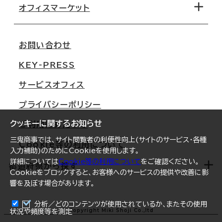
移転コストシミュレーション
オフィスマーケット
会社概要
移転スケジュール
支店情報
オフィス移転Q&A
お問い合わせ
東京
三鬼商事が選ばれる理由
KEY-PRESS
大阪
一般事業主行動計画
サービスオフィス
名古屋
採用情報
プライバシーポリシー
札幌
ご契約者様の声
クッキーに関するお知らせ
ご利用にあたって
仙台
三鬼商事では、サイト閲覧者の利便性向上(サイトのサービス・各種
Cookie等の利用について
横浜
入力補助)のためにCookieを使用します。
詳細については
Cookie等の利用について
をご確認ください。
福岡
都道府県から探す
Cookieをブロックすると、お客様へのサービスの提供や改善に影
響を及ぼす場合があります。
オフィスリポート
ログイン
分析／どのコンテンツが使用されているか、またその使用
北海道
Copyright Miki Shoji Co.,ltd
状況や頻度等を測定