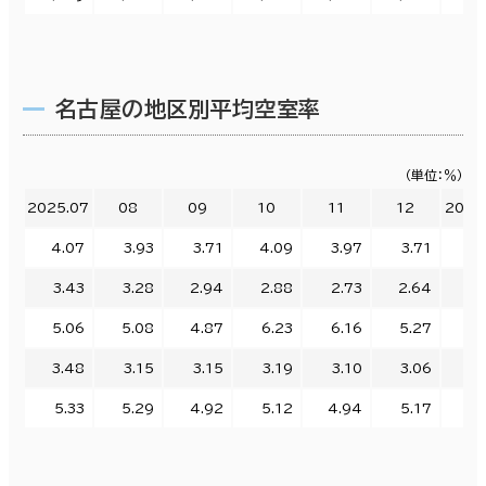
名古屋の地区別平均空室率
（単位：％）
2025.07
08
09
10
11
12
2026
4.07
3.93
3.71
4.09
3.97
3.71
3.
3.43
3.28
2.94
2.88
2.73
2.64
2.
5.06
5.08
4.87
6.23
6.16
5.27
5.
3.48
3.15
3.15
3.19
3.10
3.06
3.
5.33
5.29
4.92
5.12
4.94
5.17
5.