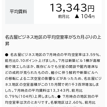
13,343
円
平均賃料
▲ 104
前月比
円
名古屋ビジネス地区の平均空室率が５カ月ぶりの上
昇
● 名古屋ビジネス地区の7月時点の平均空室率は3.59％、
前月比0.10ポイント上げました。7月は新築ビル1棟が高稼
働で竣工したほか、既存ビルでも分室の開設や館内増床な
どの成約が見られたものの、縮小に伴う解約や新築ビルへ
の移転による二次空室の影響などがあったため、名古屋ビジ
ネス地区の空室面積がこの1カ月間で約1千3百坪増加しま
した。7月時点の平均賃料は13,343円、前月比
0.79％（104円）上昇しました。● 7月時点の地区別の平
均空室率は次のとおりです。名駅地区は2.60％、前月比