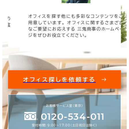
オフィスを探す他にも多彩なコンテンツをご
信頼の
用意しています。 オフィスに関するさまざま
 豊富
なご要望にお応えする 三鬼商事のホームペー
す。
ジをぜひお役立てください。
オフィス探しを依頼する
お客様サービス室（東京）
0120-534-011
受付時間：9:00〜17:00（土日祝日は除く）