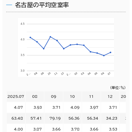
名古屋の平均空室率
4.5
4.0
3.5
3.0
07
04
2…
10
2…
05
02
11
08
06
03
12
09
（単位：％）
2025.07
08
09
10
11
12
2026
4.07
3.93
3.71
4.09
3.97
3.71
3.
63.48
57.41
79.19
56.36
56.34
34.23
33.
4.00
3.87
3.66
3.78
3.66
3.53
3.