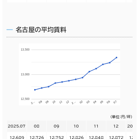
名古屋の平均賃料
13,500
13,000
12,500
11
12
2…
02
03
04
05
06
07
2…
08
09
10
（単位：円/坪）
2025.07
08
09
10
11
12
2026
12,689
12,726
12,752
12,826
12,848
12,872
12,9