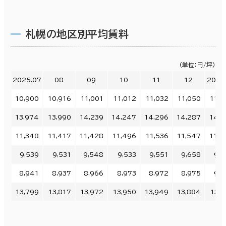
札幌の地区別平均賃料
（単位：円/坪）
2025.07
08
09
10
11
12
2026
10,900
10,916
11,001
11,012
11,032
11,050
11,0
13,974
13,990
14,239
14,247
14,296
14,287
14,2
11,348
11,417
11,428
11,496
11,536
11,547
11,6
9,539
9,531
9,548
9,533
9,551
9,658
9,6
8,941
8,937
8,966
8,973
8,972
8,975
9,0
13,799
13,817
13,972
13,950
13,949
13,884
13,8