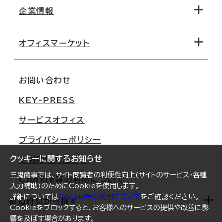
地図から探す
企業情報
オフィス探しのためのチェックポイント
路線・駅から探す
移転コストシミュレーション
オフィスマーケット
会社概要
移転スケジュール
支店情報
オフィス移転Q&A
お問い合わせ
東京
三鬼商事が選ばれる理由
KEY-PRESS
大阪
一般事業主行動計画
サービスオフィス
名古屋
採用情報
プライバシーポリシー
札幌
ご契約者様の声
クッキーに関するお知らせ
ご利用にあたって
仙台
三鬼商事では、サイト閲覧者の利便性向上(サイトのサービス・各種
Cookie等の利用について
横浜
入力補助)のためにCookieを使用します。
詳細については
Cookie等の利用について
をご確認ください。
福岡
都道府県から探す
Cookieをブロックすると、お客様へのサービスの提供や改善に影
響を及ぼす場合があります。
オフィスリポート