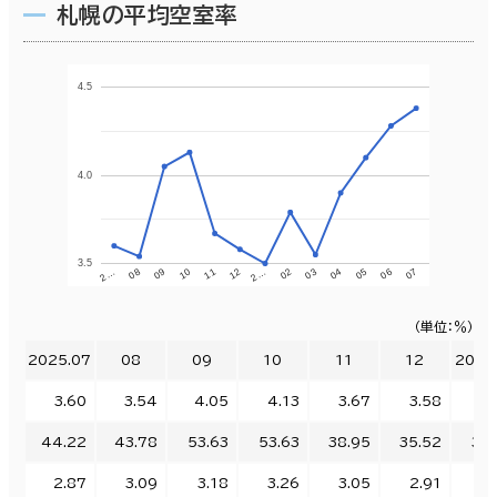
札幌の平均空室率
4.5
4.0
3.5
07
04
2…
10
2…
05
02
11
08
06
03
12
09
（単位：％）
2025.07
08
09
10
11
12
2026
3.60
3.54
4.05
4.13
3.67
3.58
3.
44.22
43.78
53.63
53.63
38.95
35.52
32.
2.87
3.09
3.18
3.26
3.05
2.91
2.