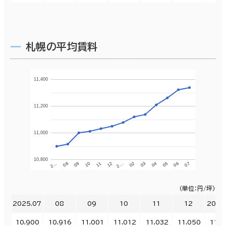
札幌の平均賃料
11,400
11,200
11,000
10,800
11
12
2…
02
03
04
05
06
07
2…
08
09
10
（単位：円/坪）
2025.07
08
09
10
11
12
2026
10,900
10,916
11,001
11,012
11,032
11,050
11,0