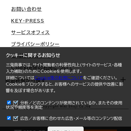
支店情報
オフィス移転Q&A
お問い合わせ
東京
三鬼商事が選ばれる理由
KEY-PRESS
大阪
一般事業主行動計画
サービスオフィス
名古屋
採用情報
プライバシーポリシー
札幌
ご契約者様の声
クッキーに関するお知らせ
ご利用にあたって
仙台
三鬼商事では、サイト閲覧者の利便性向上(サイトのサービス・各種
Cookie等の利用について
横浜
入力補助)のためにCookieを使用します。
詳細については
Cookie等の利用について
をご確認ください。
福岡
都道府県から探す
Cookieをブロックすると、お客様へのサービスの提供や改善に影
響を及ぼす場合があります。
オフィスリポート
ログイン
分析／どのコンテンツが使用されているか、またその使用
北海道
Copyright Miki Shoji Co.,ltd
状況や頻度等を測定
まとめて資料請求
青森県
広告／お客様に合わせた広告・メール等のコンテンツ配信
岩手県