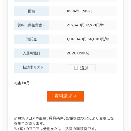
面積
16.94坪（56㎡）
賃料（共益費含）
216,340円 12,771円/坪
預託金
1,118,040円 66,000円/坪
入居可能日
2026.09中旬
一括請求リスト
追加
礼金1ヵ月
資料請求
※募集フロアや面積、賃貸条件、設備等は状況により変更にな
る場合があります。
※（案）のフロアは分割または一括貸の面積例です。