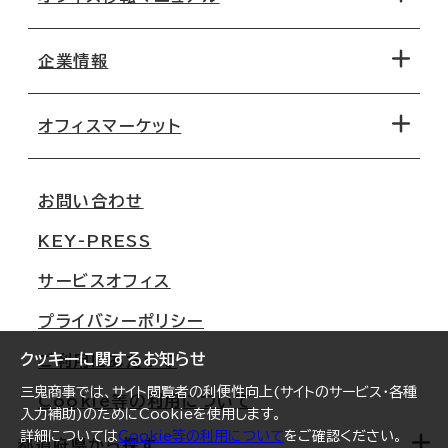
エリアから探す
地図から探す
企業情報
オフィス探しのためのチェックポイント
路線・駅から探す
移転コストシミュレーション
オフィスマーケット
会社概要
移転スケジュール
支店情報
オフィス移転Q&A
お問い合わせ
東京
三鬼商事が選ばれる理由
KEY-PRESS
大阪
一般事業主行動計画
サービスオフィス
名古屋
採用情報
プライバシーポリシー
札幌
ご契約者様の声
クッキーに関するお知らせ
ご利用にあたって
仙台
三鬼商事では、サイト閲覧者の利便性向上(サイトのサービス・各種
Cookie等の利用について
横浜
入力補助)のためにCookieを使用します。
詳細については
Cookie等の利用について
をご確認ください。
福岡
都道府県から探す