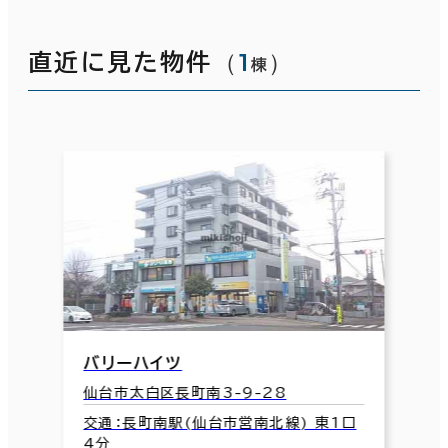
（
1
）
直近に見た物件
棟
バリーハイツ
仙台市太白区長町南3-9-28
交通：長町南駅(仙台市営南北線) 東1口
4分