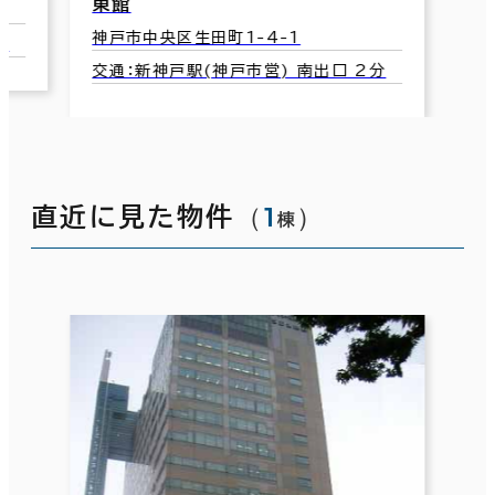
神戸市中央区布引町1-
中央区1-7-4
交通：新神戸駅(神戸市
戸駅(JR) 中央口 5分
（
1
）
直近に見た物件
棟