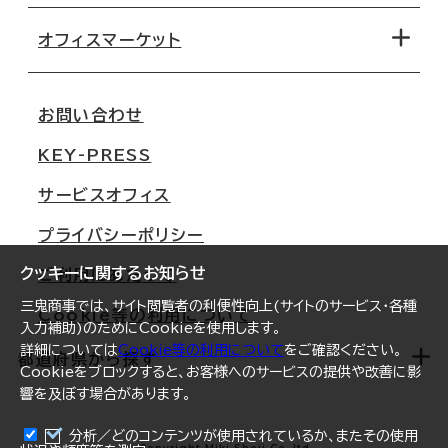
路線・駅から探す
移転コストシミュレーション
オフィスマーケット
会社概要
移転スケジュール
支店情報
オフィス移転Q&A
お問い合わせ
東京
三鬼商事が選ばれる理由
KEY-PRESS
大阪
一般事業主行動計画
サービスオフィス
名古屋
採用情報
プライバシーポリシー
札幌
ご契約者様の声
クッキーに関するお知らせ
ご利用にあたって
仙台
三鬼商事では、サイト閲覧者の利便性向上(サイトのサービス・各種
Cookie等の利用について
横浜
入力補助)のためにCookieを使用します。
詳細については
Cookie等の利用について
をご確認ください。
福岡
都道府県から探す
Cookieをブロックすると、お客様へのサービスの提供や改善に影
響を及ぼす場合があります。
オフィスリポート
ログイン
分析／どのコンテンツが使用されているか、またその使用
北海道