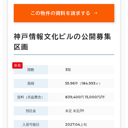
この物件の資料を請求する
神戸情報文化ビルの公開募集
区画
階数
3階
面積
55.96坪（184.993㎡）
賃料（共益費含）
839,400円 15,000円/坪
預託金
未定 未定/坪
入居可能日
2027.04上旬