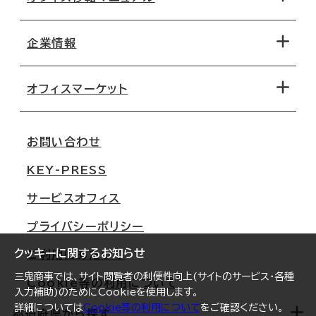
エリアから探す
地図から探す
企業情報
オフィス探しのためのチェックポイント
路線・駅から探す
移転コストシミュレーション
オフィスマーケット
会社概要
移転スケジュール
支店情報
オフィス移転Q&A
お問い合わせ
東京
三鬼商事が選ばれる理由
KEY-PRESS
大阪
一般事業主行動計画
サービスオフィス
名古屋
採用情報
プライバシーポリシー
札幌
ご契約者様の声
クッキーに関するお知らせ
ご利用にあたって
仙台
三鬼商事では、サイト閲覧者の利便性向上(サイトのサービス・各種
Cookie等の利用について
横浜
入力補助)のためにCookieを使用します。
詳細については
Cookie等の利用について
をご確認ください。
福岡
都道府県から探す