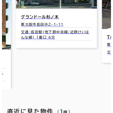
グランドール杉ノ木
東大阪市長田中2-1-11
交通：長田駅(地下鉄中央線/近鉄けいは
Ｔ
んな線) 1番口 6分
東
交
は
（
1
）
直近に見た物件
棟