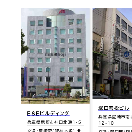
塚口若松ビル
リアライズ尼
兵庫県尼崎市南塚口町2-
兵庫県尼崎市東
1-5
12-18
8-26
) 北
交通：塚口駅(阪急伊丹線･
交通：尼崎駅(阪