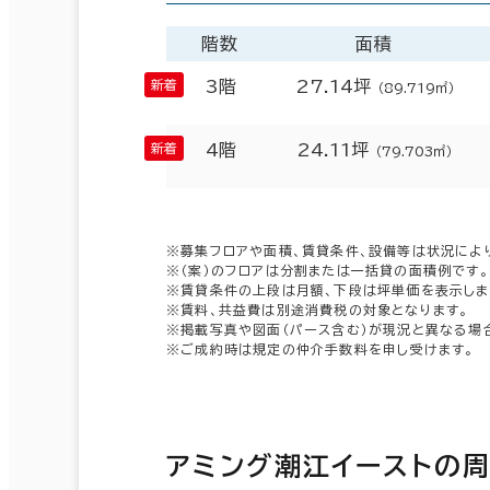
階数
面積
3階
27.14坪
（89.719㎡）
4階
24.11坪
（79.703㎡）
※募集フロアや面積、賃貸条件、設備等は状況によ
※（案）のフロアは分割または一括貸の面積例です。
※賃貸条件の上段は月額、下段は坪単価を表示しま
※賃料、共益費は別途消費税の対象となります。
※掲載写真や図面（パース含む）が現況と異なる場
※ご成約時は規定の仲介手数料を申し受けます。
アミング潮江イーストの