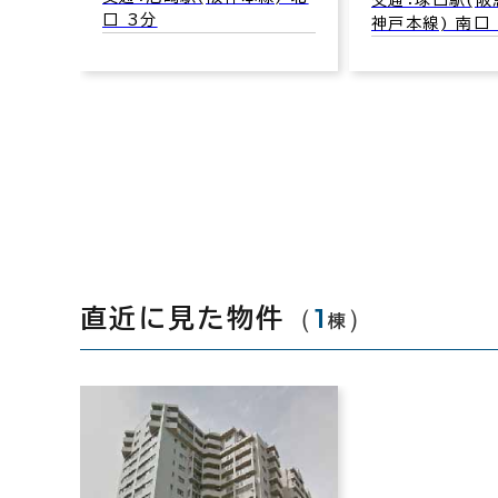
神戸本線) 南口 4分
口 10分
（
1
）
直近に見た物件
棟