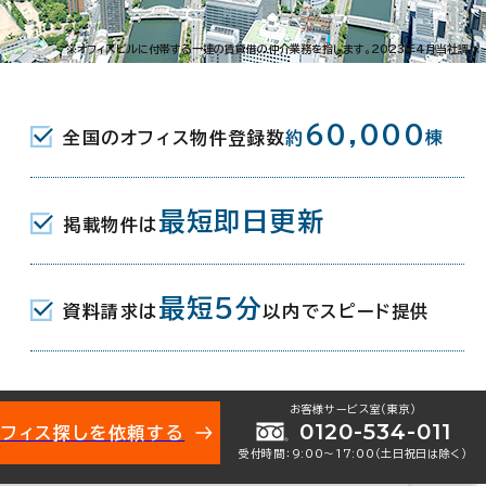
潮江1-20-1
※オフィスビルに付帯する一連の賃貸借の仲介業務を指します。2023年4月当社調べ
JR) 北口 7分
60,000
全国のオフィス物件登録数
約
棟
最短即日更新
掲載物件は
月
最短5分
資料請求は
以内でスピード提供
お客様サービス室（東京）
0120-534-011
オフィス探しを依頼する
受付時間：9:00〜17:00（土日祝日は除く）