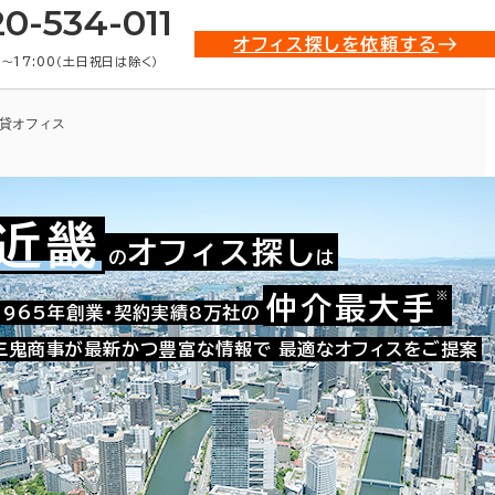
20-534-011
オフィス探しを依頼する
0〜17:00（土日祝日は除く）
貸オフィス
近畿
オフィス探し
の
は
※
仲介最大手
009-09762
1965年創業・契約実績8万社の
お問い合わせ番号：
三鬼商事が最新かつ豊富な情報で
最適なオフィスをご提案