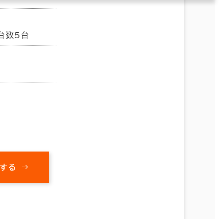
台数5台
する