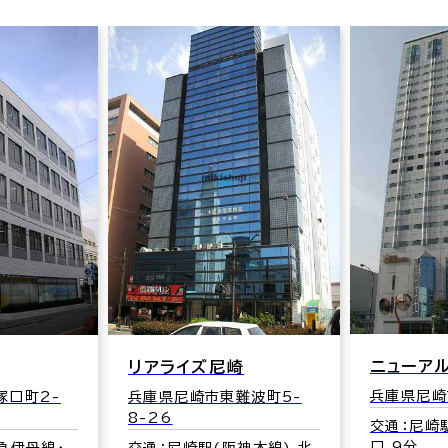
ニューアルカイックビル
アスパイ
崎
兵庫県尼崎市昭和通2-7-1
兵庫県尼崎
難波町5-
30-17
交通：尼崎駅(阪神本線) 北
口 9分
交通：尼崎
神本線) 北