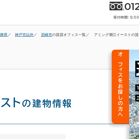
01
受付時間：9:0
庫県
神戸市以外
尼崎市
の賃貸オフィス一覧
アミング潮江イーストの賃
オフィスをお探しの方へ
スト
の建物情報