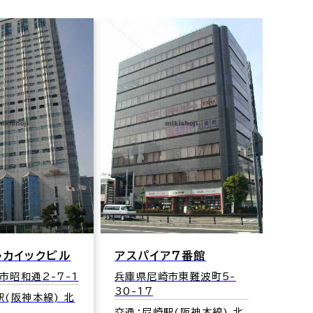
アマゴッタ
兵庫県尼崎市西大物町12-
41
交通：尼崎駅(阪神本線) 北
口 3分
ア７番館
第壱
市東難波町5-
兵庫
119
駅(阪神本線) 北
交通：