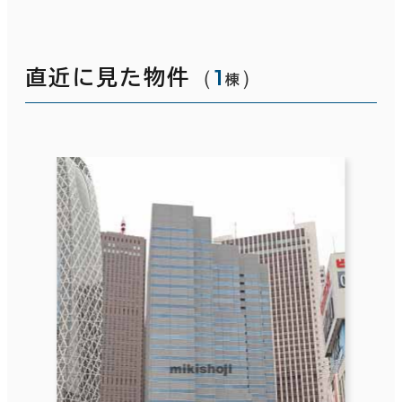
（
1
）
直近に見た物件
棟