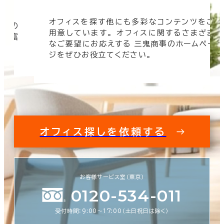
オフィスを探す他にも多彩なコンテンツをご
信頼の
用意しています。 オフィスに関するさまざま
 豊富
なご要望にお応えする 三鬼商事のホームペー
す。
ジをぜひお役立てください。
オフィス探しを依頼する
お客様サービス室（東京）
0120-534-011
受付時間：9:00〜17:00（土日祝日は除く）