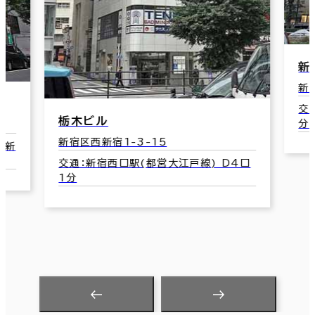
新宿国際ビル（新館）
新宿区西新宿6-6-3
交通：都庁前駅(都営大江戸線) A7口 4
分
 D4口