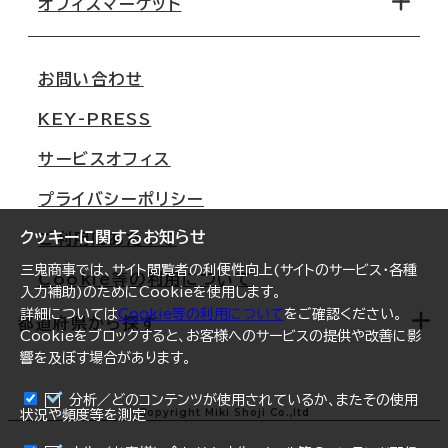
オフィスマーケット
会社概要
移転スケジュール
支店情報
オフィス移転Q&A
お問い合わせ
東京
三鬼商事が選ばれる理由
KEY-PRESS
大阪
一般事業主行動計画
サービスオフィス
名古屋
採用情報
プライバシーポリシー
札幌
ご契約者様の声
クッキーに関するお知らせ
ご利用にあたって
仙台
三鬼商事では、サイト閲覧者の利便性向上(サイトのサービス・各種
Cookie等の利用について
横浜
入力補助)のためにCookieを使用します。
詳細については
Cookie等の利用について
をご確認ください。
福岡
都道府県から探す
Cookieをブロックすると、お客様へのサービスの提供や改善に影
響を及ぼす場合があります。
オフィスリポート
ログイン
分析／どのコンテンツが使用されているか、またその使用
北海道
Copyright Miki Shoji Co.,ltd
状況や頻度等を測定