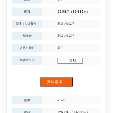
面積
25.98坪（85.885㎡）
賃料（共益費含）
相談 相談/坪
預託金
相談 相談/坪
入居可能日
即日
一括請求リスト
追加
資料請求
階数
26階
面積
176.7坪（584.135㎡）