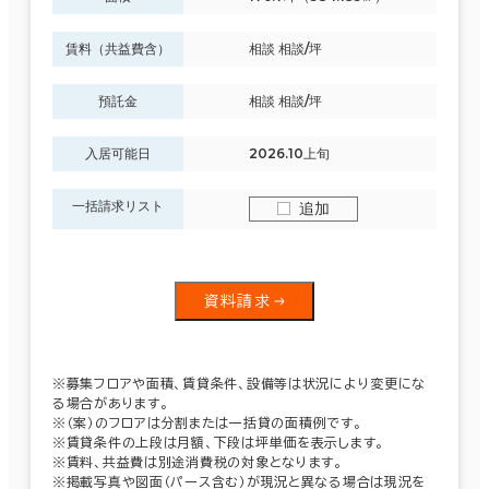
賃料（共益費含）
相談 相談/坪
預託金
相談 相談/坪
入居可能日
2026.10上旬
一括請求リスト
追加
資料請求
※募集フロアや面積、賃貸条件、設備等は状況により変更にな
る場合があります。
※（案）のフロアは分割または一括貸の面積例です。
※賃貸条件の上段は月額、下段は坪単価を表示します。
※賃料、共益費は別途消費税の対象となります。
※掲載写真や図面（パース含む）が現況と異なる場合は現況を