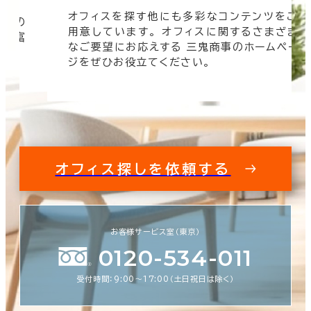
オフィスを探す他にも多彩なコンテンツをご
信頼の
用意しています。 オフィスに関するさまざま
 豊富
なご要望にお応えする 三鬼商事のホームペー
す。
ジをぜひお役立てください。
オフィス探しを依頼する
お客様サービス室（東京）
0120-534-011
受付時間：9:00〜17:00（土日祝日は除く）