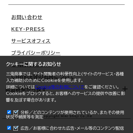
会社概要
移転スケジュール
支店情報
オフィス移転Q&A
お問い合わせ
東京
三鬼商事が選ばれる理由
KEY-PRESS
大阪
一般事業主行動計画
サービスオフィス
名古屋
採用情報
プライバシーポリシー
札幌
ご契約者様の声
クッキーに関するお知らせ
ご利用にあたって
仙台
三鬼商事では、サイト閲覧者の利便性向上(サイトのサービス・各種
Cookie等の利用について
横浜
入力補助)のためにCookieを使用します。
詳細については
Cookie等の利用について
をご確認ください。
福岡
都道府県から探す
Cookieをブロックすると、お客様へのサービスの提供や改善に影
響を及ぼす場合があります。
オフィスリポート
ログイン
分析／どのコンテンツが使用されているか、またその使用
北海道
Copyright Miki Shoji Co.,ltd
状況や頻度等を測定
まとめて資料請求
青森県
広告／お客様に合わせた広告・メール等のコンテンツ配信