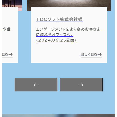
TDCソフト株式会社様
ージや世
エンゲージメントをより高めお客さま
に誇れるオフィスへ。
(2024.06.25公開)
く見る
詳しく見る