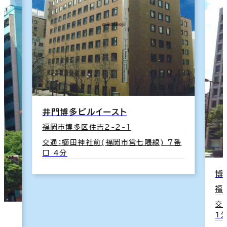
井門博多ビルイースト
福岡市博多区住吉2-2-1
交通：櫛田神社前(福岡市営七隈線) 7番
口 4分
博
福
交
1