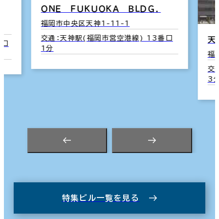
ＯＮＥ ＦＵＫＵＯＫＡ ＢＬＤＧ．
福岡市中央区天神1-11-1
交通：天神駅(福岡市営空港線) 13番口
天
番口
1分
福
交
3
特集ビル一覧を見る