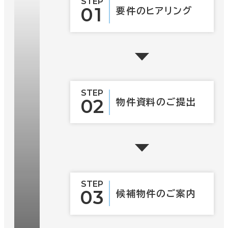
STEP
01
要件の
ヒアリング
STEP
02
物件資料の
ご提出
STEP
03
候補物件の
ご案内