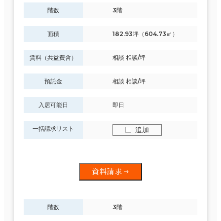
階数
3階
面積
182.93坪（604.73㎡）
賃料（共益費含）
相談 相談/坪
預託金
相談 相談/坪
入居可能日
即日
一括請求リスト
追加
資料請求
階数
3階