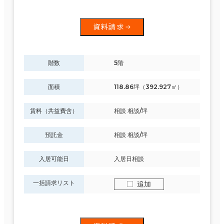
資料請求
階数
5階
面積
118.86坪（392.927㎡）
賃料（共益費含）
相談 相談/坪
預託金
相談 相談/坪
入居可能日
入居日相談
一括請求リスト
追加