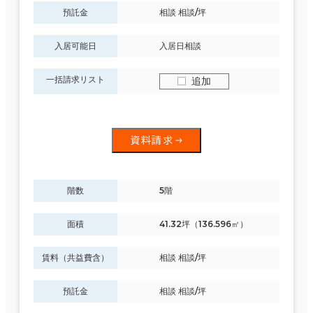
預託金
相談 相談/坪
入居可能日
入居日相談
一括請求リスト
追加
資料請求
階数
5階
面積
41.32坪（136.596㎡）
賃料（共益費含）
相談 相談/坪
預託金
相談 相談/坪