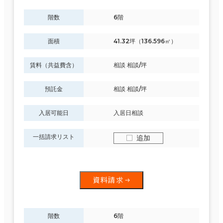
階数
6階
面積
41.32坪（136.596㎡）
賃料（共益費含）
相談 相談/坪
預託金
相談 相談/坪
入居可能日
入居日相談
一括請求リスト
追加
資料請求
階数
6階