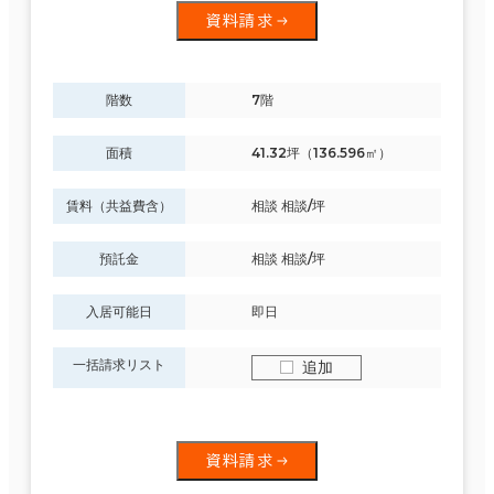
資料請求
階数
7階
面積
41.32坪（136.596㎡）
賃料（共益費含）
相談 相談/坪
預託金
相談 相談/坪
入居可能日
即日
一括請求リスト
追加
資料請求