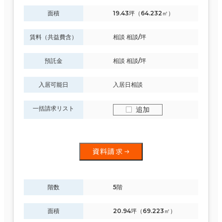
面積
19.43坪（64.232㎡）
賃料（共益費含）
相談 相談/坪
預託金
相談 相談/坪
入居可能日
入居日相談
一括請求リスト
追加
資料請求
階数
5階
面積
20.94坪（69.223㎡）