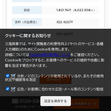
面積
1,821.74坪（6,022.308㎡）
賃料（共益費含）
相談 相談/坪
預託金
相談 相談/坪
クッキーに関するお知らせ
三鬼商事では、サイト閲覧者の利便性向上(サイトのサービス・各種
入居可能日
入居日相談
入力補助)のためにCookieを使用します。
詳細については
Cookie等の利用について
をご確認ください。
一括請求リスト
追加
Cookieをブロックすると、お客様へのサービスの提供や改善に影
響を及ぼす場合があります。
分析／どのコンテンツが使用されているか、またその使用
資料請求
状況や頻度等を測定
まとめて資料請求
広告／お客様に合わせた広告・メール等のコンテンツ配信
階数
8階
0120-534-011
設定を保存する
オフィス探しを依頼する
受付時間：9:00〜17:00
面積
160.18坪（529.523㎡）