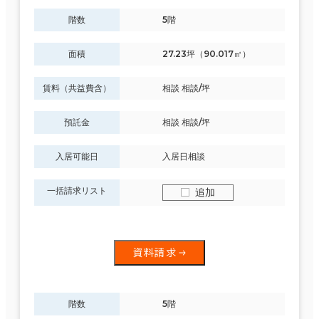
階数
5階
面積
27.23坪（90.017㎡）
賃料（共益費含）
相談 相談/坪
預託金
相談 相談/坪
入居可能日
入居日相談
一括請求リスト
追加
資料請求
階数
5階