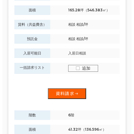
面積
165.28坪（546.383㎡）
賃料（共益費含）
相談 相談/坪
預託金
相談 相談/坪
入居可能日
入居日相談
一括請求リスト
追加
資料請求
階数
6階
面積
41.32坪（136.596㎡）