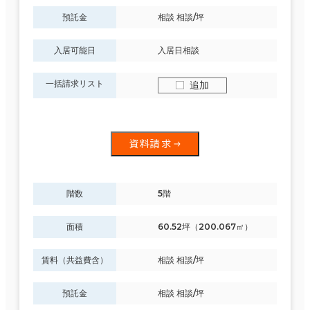
預託金
相談 相談/坪
入居可能日
入居日相談
一括請求リスト
追加
資料請求
階数
5階
面積
60.52坪（200.067㎡）
賃料（共益費含）
相談 相談/坪
預託金
相談 相談/坪