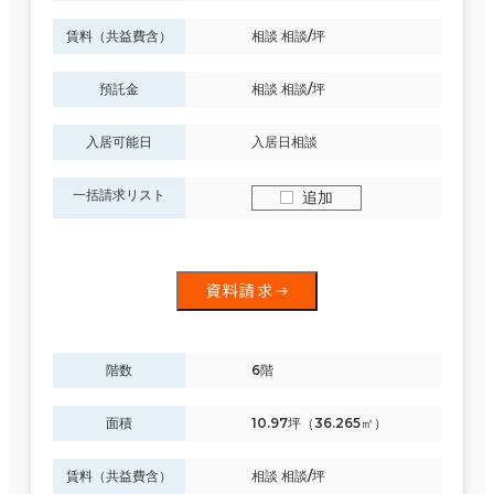
賃料（共益費含）
相談 相談/坪
預託金
相談 相談/坪
入居可能日
入居日相談
一括請求リスト
追加
資料請求
階数
6階
面積
10.97坪（36.265㎡）
賃料（共益費含）
相談 相談/坪