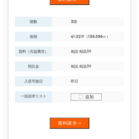
階数
3階
面積
41.32坪（136.596㎡）
賃料（共益費含）
相談 相談/坪
預託金
相談 相談/坪
入居可能日
即日
一括請求リスト
追加
資料請求