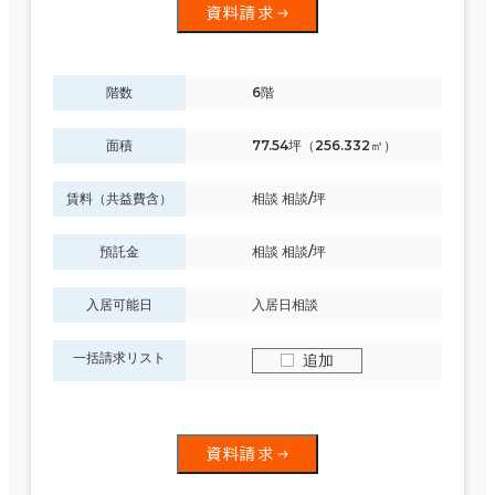
資料請求
階数
6階
面積
77.54坪（256.332㎡）
賃料（共益費含）
相談 相談/坪
預託金
相談 相談/坪
入居可能日
入居日相談
一括請求リスト
追加
資料請求