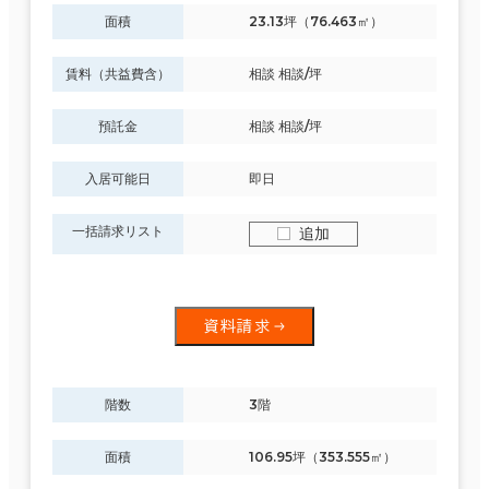
面積
23.13坪（76.463㎡）
賃料（共益費含）
相談 相談/坪
預託金
相談 相談/坪
入居可能日
即日
一括請求リスト
追加
資料請求
階数
3階
面積
106.95坪（353.555㎡）