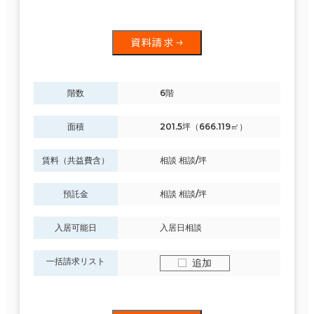
資料請求
階数
6階
面積
201.5坪（666.119㎡）
賃料（共益費含）
相談 相談/坪
預託金
相談 相談/坪
入居可能日
入居日相談
一括請求リスト
追加