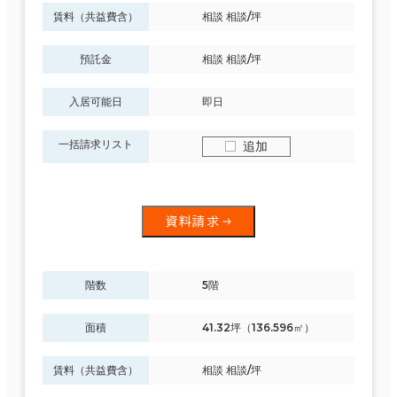
賃料（共益費含）
相談 相談/坪
預託金
相談 相談/坪
入居可能日
即日
一括請求リスト
追加
資料請求
階数
5階
面積
41.32坪（136.596㎡）
賃料（共益費含）
相談 相談/坪