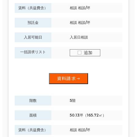
賃料（共益費含）
相談 相談/坪
預託金
相談 相談/坪
入居可能日
入居日相談
一括請求リスト
追加
資料請求
階数
5階
面積
50.13坪（165.72㎡）
賃料（共益費含）
相談 相談/坪