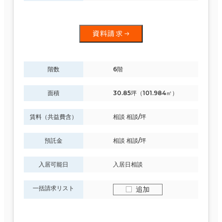
資料請求
階数
6階
面積
30.85坪（101.984㎡）
賃料（共益費含）
相談 相談/坪
預託金
相談 相談/坪
入居可能日
入居日相談
一括請求リスト
追加