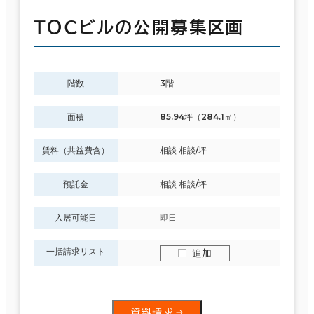
ＴＯＣビルの公開募集区画
階数
3階
面積
85.94坪（284.1㎡）
賃料（共益費含）
相談 相談/坪
預託金
相談 相談/坪
入居可能日
即日
一括請求リスト
追加
資料請求