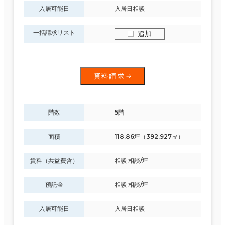
入居可能日
入居日相談
一括請求リスト
追加
資料請求
階数
5階
面積
118.86坪（392.927㎡）
賃料（共益費含）
相談 相談/坪
預託金
相談 相談/坪
入居可能日
入居日相談