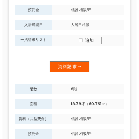
預託金
相談 相談/坪
入居可能日
入居日相談
一括請求リスト
追加
資料請求
階数
6階
面積
18.38坪（60.761㎡）
賃料（共益費含）
相談 相談/坪
預託金
相談 相談/坪