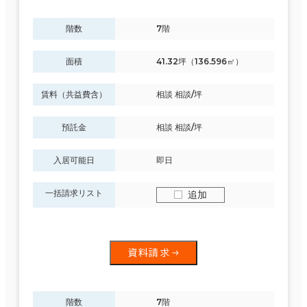
階数
7階
面積
41.32坪（136.596㎡）
賃料（共益費含）
相談 相談/坪
預託金
相談 相談/坪
入居可能日
即日
一括請求リスト
追加
資料請求
階数
7階