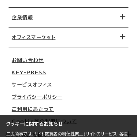
エリアから探す
地図から探す
企業情報
オフィス探しのためのチェックポイント
路線・駅から探す
移転コストシミュレーション
オフィスマーケット
会社概要
移転スケジュール
支店情報
オフィス移転Q&A
お問い合わせ
東京
三鬼商事が選ばれる理由
KEY-PRESS
大阪
一般事業主行動計画
サービスオフィス
名古屋
採用情報
プライバシーポリシー
札幌
ご契約者様の声
ご利用にあたって
仙台
Cookie等の利用について
横浜
クッキーに関するお知らせ
三鬼商事では、サイト閲覧者の利便性向上(サイトのサービス・各種
福岡
都道府県から探す