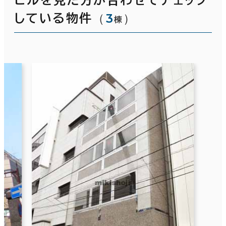
（
3
）
している物件
棟