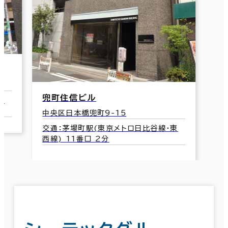
Ｙ’Ｓビル
日原ビル
中央区日本橋兜町16-5
中央区日本
交通：茅場町駅(東京メトロ日比谷線･東
交通：茅場
西線) 12番口 4分
西線) 7番