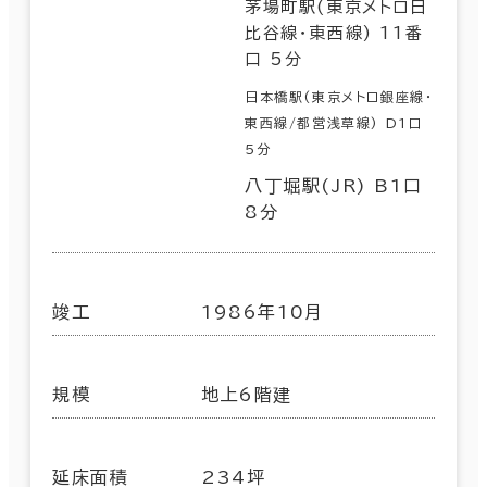
茅場町駅(東京メトロ日
比谷線･東西線) 11番
口 5分
日本橋駅(東京メトロ銀座線･
東西線/都営浅草線) D1口
5分
八丁堀駅(JR) B1口
8分
竣工
1986年10月
規模
地上6階建
延床面積
234坪