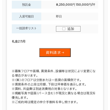
預託金
8,250,000円 150,000円/坪
入居可能日
即日
一括請求リスト
追加
礼金2カ月
資料請求
※募集フロアや面積、賃貸条件、設備等は状況により変更にな
る場合があります。
※（案）のフロアは分割または一括貸の面積例です。
※賃貸条件の上段は月額、下段は坪単価を表示します。
※賃料、共益費は別途消費税の対象となります。
※掲載写真や図面（パース含む）が現況と異なる場合は現況を
優先します。
※ご成約時は規定の仲介手数料を申し受けます。