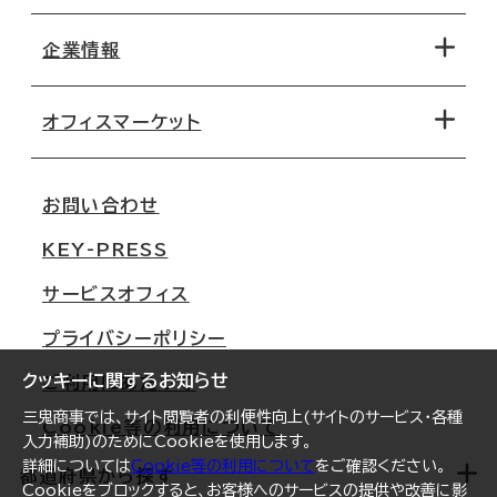
エリアから探す
地図から探す
企業情報
オフィス探しのためのチェックポイント
路線・駅から探す
移転コストシミュレーション
オフィスマーケット
会社概要
移転スケジュール
支店情報
オフィス移転Q&A
お問い合わせ
東京
三鬼商事が選ばれる理由
KEY-PRESS
大阪
一般事業主行動計画
サービスオフィス
名古屋
採用情報
プライバシーポリシー
札幌
ご契約者様の声
クッキーに関するお知らせ
ご利用にあたって
仙台
三鬼商事では、サイト閲覧者の利便性向上(サイトのサービス・各種
Cookie等の利用について
横浜
入力補助)のためにCookieを使用します。
詳細については
Cookie等の利用について
をご確認ください。
福岡
都道府県から探す
Cookieをブロックすると、お客様へのサービスの提供や改善に影