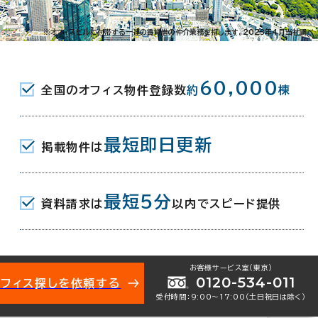
6-16-4
※オフィスビルに付帯する一連の賃貸借の仲介業務を指します。2023年4月当社調べ
JR) 南大井北口 4分
60,000
全国のオフィス物件登録数
約
棟
岸駅(京急本線) 10分
最短即日更新
掲載物件は
月
最短5分
資料請求は
以内でスピード提供
地下1階建
お客様サービス室（東京）
0120-534-011
オフィス探しを依頼する
受付時間：9:00〜17:00（土日祝日は除く）