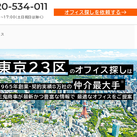
20-534-011
オフィス探しを依頼する
0〜17:00（土日祝日は除く）
ィス
東京23区
オフィス探し
の
は
※
仲介最大手
021-04428
1965年創業・契約実績8万社の
お問い合わせ番号：
三鬼商事が最新かつ豊富な情報で
最適なオフィスをご提案