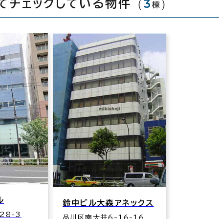
（
3
）
てチェックしている物件
棟
ル
鈴中ビル大森アネックス
28-3
品川区南大井6-16-16