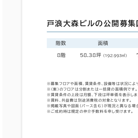
戸浪大森ビルの公開募集
階数
面積
8階
58.38坪
（192.993㎡）
※募集フロアや面積、賃貸条件、設備等は状況によ
※（案）のフロアは分割または一括貸の面積例です。
※賃貸条件の上段は月額、下段は坪単価を表示しま
※賃料、共益費は別途消費税の対象となります。
※掲載写真や図面（パース含む）が現況と異なる場
※ご成約時は規定の仲介手数料を申し受けます。