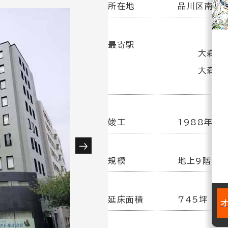
所在地
品川区南大井
最寄駅
大森駅(
大森海
竣工
1988年10
規模
地上9階／
延床面積
745坪