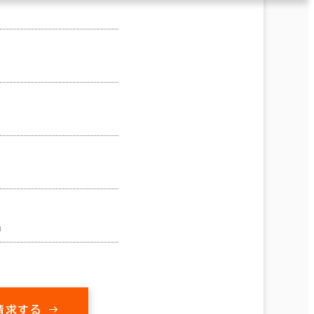
m
請求する