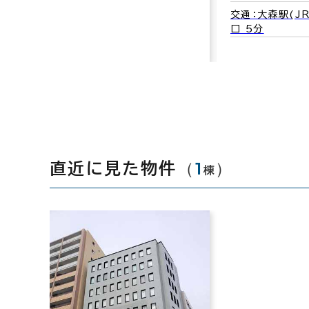
交通：大森駅(J
口 5分
（
1
）
直近に見た物件
棟