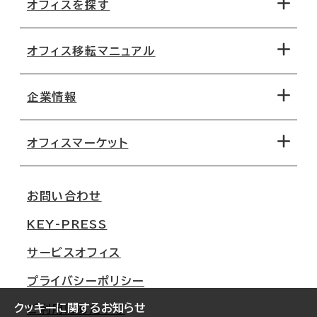
オフィスを探す
オフィス移転マニュアル
エリアから探す
地図から探す
企業情報
オフィス探しのためのチェックポイント
路線・駅から探す
移転コストシミュレーション
オフィスマーケット
会社概要
移転スケジュール
支店情報
オフィス移転Q&A
お問い合わせ
東京
三鬼商事が選ばれる理由
KEY-PRESS
大阪
一般事業主行動計画
サービスオフィス
名古屋
採用情報
プライバシーポリシー
札幌
ご契約者様の声
クッキーに関するお知らせ
ご利用にあたって
仙台