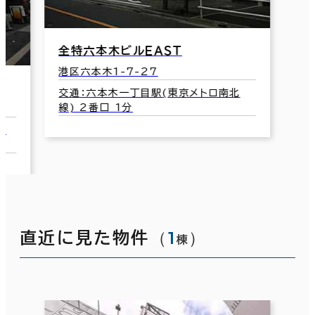
鶯ビル
港区六本木3-15-21
六本木三
交通：六本木駅(東京メトロ日比谷線/都
営大江戸線) 5番口 4分
港区六本木
交通：六本
営大江戸線
（
1
）
直近に見た物件
棟