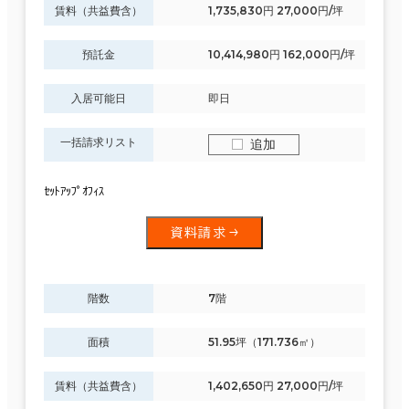
賃料（共益費含）
1,735,830円 27,000円/坪
預託金
10,414,980円 162,000円/坪
入居可能日
即日
一括請求リスト
追加
ｾｯﾄｱｯﾌﾟｵﾌｨｽ
資料請求
階数
7階
面積
51.95坪（171.736㎡）
賃料（共益費含）
1,402,650円 27,000円/坪