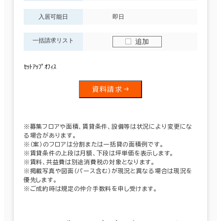
入居可能日
即日
一括請求リスト
追加
ｾｯﾄｱｯﾌﾟｵﾌｨｽ
資料請求
※募集フロアや面積、賃貸条件、設備等は状況により変更にな
る場合があります。
※（案）のフロアは分割または一括貸の面積例です。
※賃貸条件の上段は月額、下段は坪単価を表示します。
※賃料、共益費は別途消費税の対象となります。
※掲載写真や図面（パース含む）が現況と異なる場合は現況を
優先します。
※ご成約時は規定の仲介手数料を申し受けます。