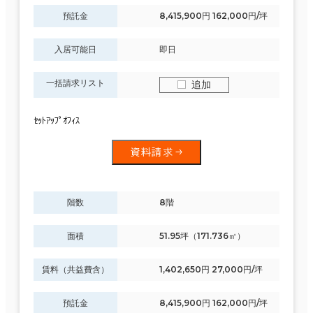
預託金
8,415,900円 162,000円/坪
入居可能日
即日
一括請求リスト
追加
ｾｯﾄｱｯﾌﾟｵﾌｨｽ
資料請求
階数
8階
面積
51.95坪（171.736㎡）
賃料（共益費含）
1,402,650円 27,000円/坪
預託金
8,415,900円 162,000円/坪