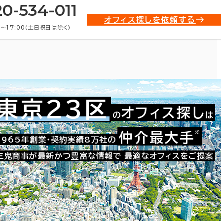
20-534-011
オフィス探しを依頼する
0〜17:00（土日祝日は除く）
東京23区
オフィス探し
の
は
※
仲介最大手
021-04919
1965年創業・契約実績8万社の
お問い合わせ番号：
三鬼商事が最新かつ豊富な情報で
最適なオフィスをご提案