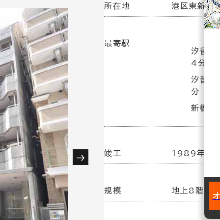
所在地
港区東新橋2
最寄駅
汐留駅
4分
汐留駅
分
新橋駅(
竣工
1989年 1
規模
地上8階／