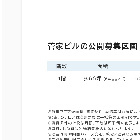
菅家ビルの公開募集区画
階数
面積
1階
19.66坪
5
（64.992㎡）
※募集フロアや面積、賃貸条件、設備等は状況によ
※（案）のフロアは分割または一括貸の面積例です。
※賃貸条件の上段は月額、下段は坪単価を表示しま
※賃料、共益費は別途消費税の対象となります。
※掲載写真や図面（パース含む）が現況と異なる場
※ご成約時は規定の仲介手数料を申し受けます。