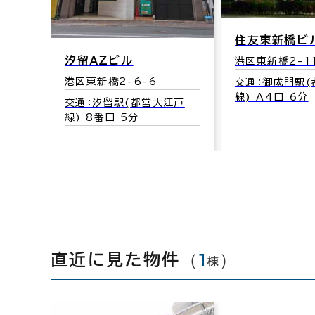
住友東新橋ビ
汐留ＡＺビル
港区東新橋2-1
港区東新橋2-6-6
交通：御成門駅(
線) A4口 6分
交通：汐留駅(都営大江戸
線) 8番口 5分
（
1
）
直近に見た物件
棟