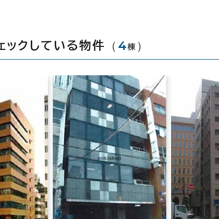
（
4
）
ェックしている物件
棟