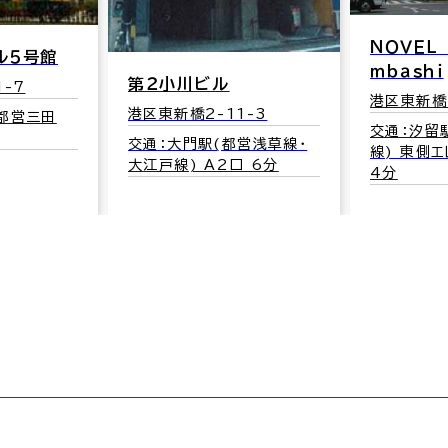
ＮＯＶＥＬ
ル５号館
ｍｂａｓｈｉ
第２小川ビル
1-7
港区東新橋2
港区東新橋2-11-3
都営三田
交通：汐留
交通：大門駅(都営浅草線･
線) 東側
大江戸線) A2口 6分
4分