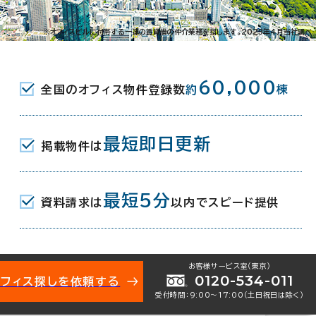
-5-4
※オフィスビルに付帯する一連の賃貸借の仲介業務を指します。2023年4月当社調べ
(都営大江戸線) 東側エレベータ出入口
60,000
全国のオフィス物件登録数
約
棟
(ゆりかもめ) 東側エレベータ出入口 4
最短即日更新
掲載物件は
JR) 烏森口 6分
最短5分
資料請求は
以内でスピード提供
月
お客様サービス室（東京）
地下1階建
0120-534-011
オフィス探しを依頼する
受付時間：9:00〜17:00（土日祝日は除く）