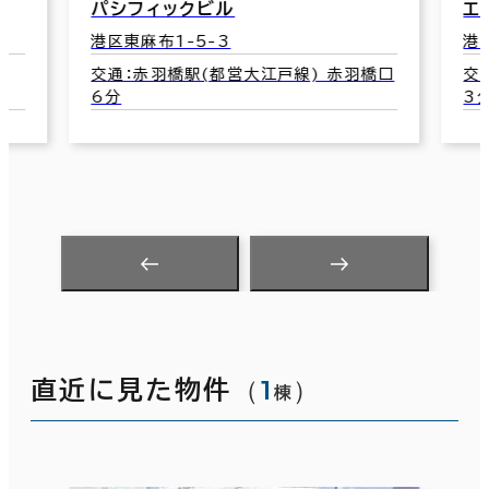
パシフィックビル
エ
港区東麻布1-5-3
港
北
交通：赤羽橋駅(都営大江戸線) 赤羽橋口
交
6分
3
（
1
）
直近に見た物件
棟