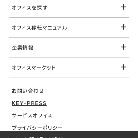
オフィスを探す
オフィス移転マニュアル
エリアから探す
地図から探す
企業情報
オフィス探しのためのチェックポイント
路線・駅から探す
移転コストシミュレーション
オフィスマーケット
会社概要
移転スケジュール
支店情報
オフィス移転Q&A
お問い合わせ
東京
三鬼商事が選ばれる理由
KEY-PRESS
大阪
一般事業主行動計画
サービスオフィス
名古屋
採用情報
プライバシーポリシー
札幌
ご契約者様の声