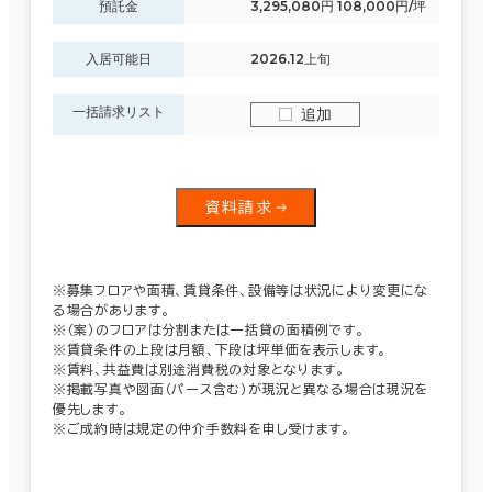
預託金
3,295,080円 108,000円/坪
入居可能日
2026.12上旬
一括請求リスト
追加
資料請求
※募集フロアや面積、賃貸条件、設備等は状況により変更にな
る場合があります。
※（案）のフロアは分割または一括貸の面積例です。
※賃貸条件の上段は月額、下段は坪単価を表示します。
※賃料、共益費は別途消費税の対象となります。
※掲載写真や図面（パース含む）が現況と異なる場合は現況を
優先します。
※ご成約時は規定の仲介手数料を申し受けます。