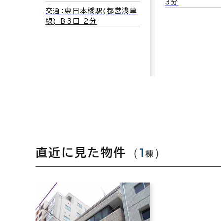
3分
交通：東日本橋駅(都営浅草
線) B3口 2分
（
1
）
直近に見た物件
棟