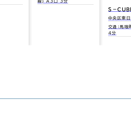
線) A3口 3分
Ｓ－ＣＵＢ
中央区東日
交通：馬喰町
4分