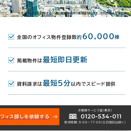
橋1-2-1
※オフィスビルに付帯する一連の賃貸借の仲介業務を指します。2023年4月当社調べ
橋駅(都営浅草線) B1口 2分
60,000
全国のオフィス物件登録数
約
棟
山駅(都営新宿線) A3口 3分
(JR) 1番口 6分
最短即日更新
掲載物件は
月
最短5分
資料請求は
以内でスピード提供
お客様サービス室（東京）
0120-534-011
オフィス探しを依頼する
受付時間：9:00〜17:00（土日祝日は除く）