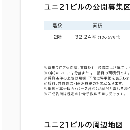
ユニ２１ビルの公開募集
階数
面積
2階
32.24坪
（106.579㎡）
※募集フロアや面積、賃貸条件、設備等は状況によ
※（案）のフロアは分割または一括貸の面積例です。
※賃貸条件の上段は月額、下段は坪単価を表示しま
※賃料、共益費は別途消費税の対象となります。
※掲載写真や図面（パース含む）が現況と異なる場
※ご成約時は規定の仲介手数料を申し受けます。
ユニ２１ビルの周辺地図