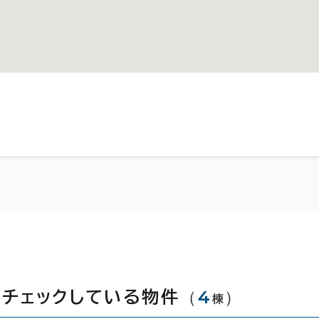
（
4
）
てチェックしている物件
棟