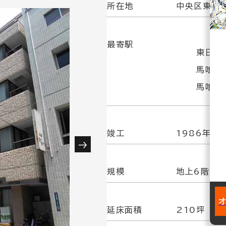
所在地
中央区東日本
最寄駅
東日本
馬喰横
馬喰町駅
竣工
1986年 9
規模
地上6階建
延床面積
210坪