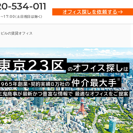
20-534-011
オフィス探しを依頼する
0〜17:00（土日祝日は除く）
１ビルの賃貸オフィス
東京23区
オフィス探し
の
は
※
仲介最大手
021-06198
1965年創業・契約実績8万社の
お問い合わせ番号：
三鬼商事が最新かつ豊富な情報で
最適なオフィスをご提案