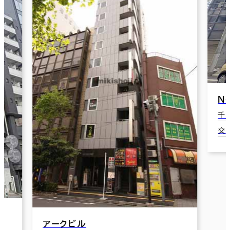
Ｎ
千
交
アークビル