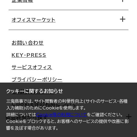
企業情報
オフィス探しのためのチェックポイント
路線・駅から探す
移転コストシミュレーション
オフィスマーケット
会社概要
移転スケジュール
支店情報
オフィス移転Q&A
お問い合わせ
東京
三鬼商事が選ばれる理由
KEY-PRESS
大阪
一般事業主行動計画
サービスオフィス
名古屋
採用情報
プライバシーポリシー
札幌
ご契約者様の声
クッキーに関するお知らせ
ご利用にあたって
仙台
三鬼商事では、サイト閲覧者の利便性向上(サイトのサービス・各種
Cookie等の利用について
横浜
入力補助)のためにCookieを使用します。
詳細については
Cookie等の利用について
をご確認ください。
福岡
都道府県から探す
Cookieをブロックすると、お客様へのサービスの提供や改善に影
響を及ぼす場合があります。
オフィスリポート