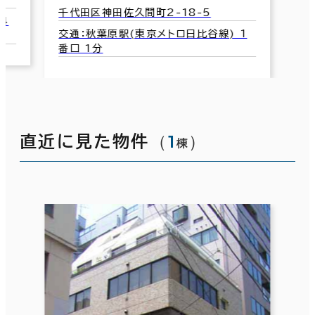
千代田区神田佐久間町2-18-5
4
交通：秋葉原駅(東京メトロ日比谷線) 1
番口 1分
（
1
）
直近に見た物件
棟