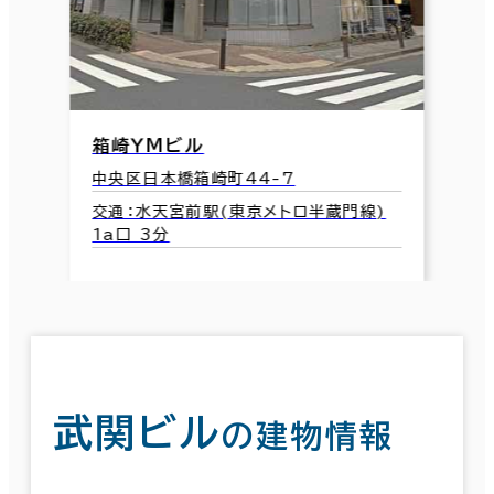
箱崎ＹＭビル
中央区日本橋箱崎町44-7
交通：水天宮前駅(東京メトロ半蔵門線)
1a口 3分
武関ビル
の建物情報