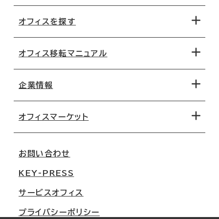
オフィスを探す
オフィス移転マニュアル
エリアから探す
地図から探す
企業情報
オフィス探しのためのチェックポイント
路線・駅から探す
移転コストシミュレーション
オフィスマーケット
会社概要
移転スケジュール
支店情報
オフィス移転Q&A
お問い合わせ
東京
三鬼商事が選ばれる理由
KEY-PRESS
大阪
一般事業主行動計画
サービスオフィス
名古屋
採用情報
プライバシーポリシー
札幌