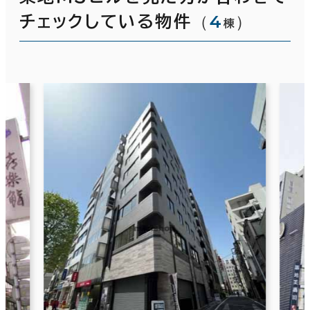
（
4
）
チェックしている物件
棟