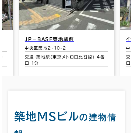
ＪＰ－ＢＡＳＥ築地駅前
イ
中央区築地2-10-2
中
番
交通：築地駅(東京メトロ日比谷線) 4番
交
口 1分
口
築地ＭＳビル
の建物情