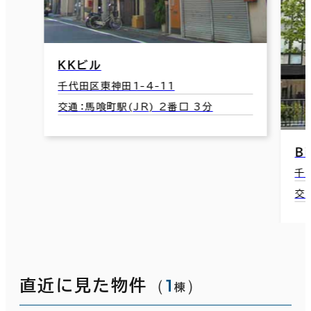
ＫＫビル
千代田区東神田1-4-11
交通：馬喰町駅(JR) 2番口 3分
Ｂ
千
交
（
1
）
直近に見た物件
棟