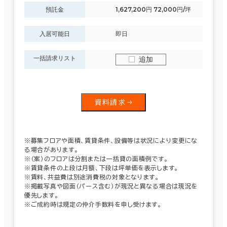
預託金
1,627,200円 72,000円/坪
入居可能日
即日
一括請求リスト
追加
資料請求
※募集フロアや面積、賃貸条件、設備等は状況により変更にな
る場合があります。
※（案）のフロアは分割または一括貸の面積例です。
※賃貸条件の上段は月額、下段は坪単価を表示します。
※賃料、共益費は別途消費税の対象となります。
※掲載写真や図面（パース含む）が現況と異なる場合は現況を
優先します。
※ご成約時は規定の仲介手数料を申し受けます。