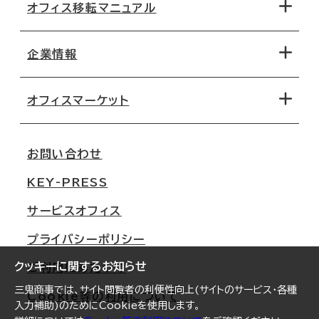
オフィス移転マニュアル
エリアから探す
地図から探す
企業情報
オフィス探しのためのチェックポイント
路線・駅から探す
移転コストシミュレーション
オフィスマーケット
会社概要
移転スケジュール
支店情報
オフィス移転Q&A
お問い合わせ
東京
三鬼商事が選ばれる理由
KEY-PRESS
大阪
一般事業主行動計画
サービスオフィス
名古屋
採用情報
プライバシーポリシー
札幌
ご契約者様の声
クッキーに関するお知らせ
ご利用にあたって
仙台
三鬼商事では、サイト閲覧者の利便性向上(サイトのサービス・各種
Cookie等の利用について
横浜
入力補助)のためにCookieを使用します。