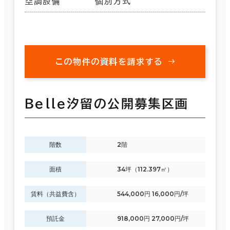
空調設備
個別方式
この物件の資料を請求する
Ｂｅｌｌｅ汐留の公開募集区画
階数
2階
面積
34坪（112.397㎡）
賃料（共益費含）
544,000円 16,000円/坪
預託金
918,000円 27,000円/坪