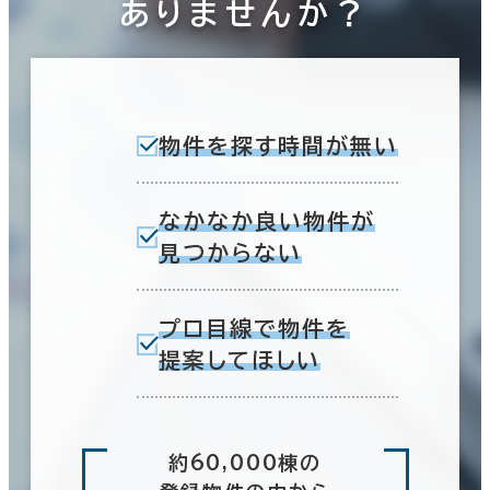
ありませんか？
物件を探す時間が無い
なかなか良い物件が
見つからない
プロ目線で物件を
提案してほしい
約60,000棟の