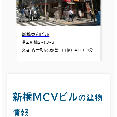
新橋東和ビル
港区新橋2-13-8
交通：内幸町駅(都営三田線) A1口 3分
新橋ＭＣＶビル
の建物
情報