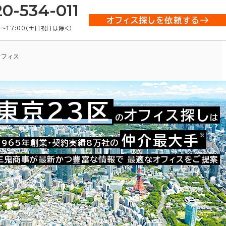
20-534-011
オフィス探しを依頼する
0〜17:00（土日祝日は除く）
オフィス
東京23区
オフィス探し
の
は
※
仲介最大手
021-22804
1965年創業・契約実績8万社の
お問い合わせ番号：
三鬼商事が最新かつ豊富な情報で
最適なオフィスをご提案