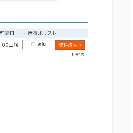
可能日
一括請求リスト
追加
6.09上旬
資料請求
礼金1カ月