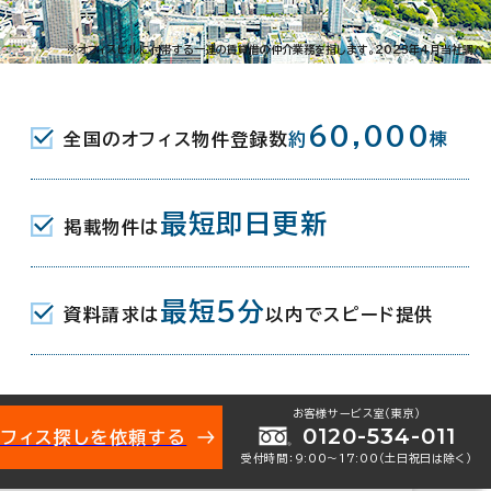
1-25-3
※オフィスビルに付帯する一連の賃貸借の仲介業務を指します。2023年4月当社調べ
駅(東京メトロ有楽町線) 2番口 3分
60,000
全国のオフィス物件登録数
約
棟
東京メトロ丸ノ内線･有楽町線･副都心線) 39番口
JR) 東口 7分
最短即日更新
掲載物件は
最短5分
資料請求は
以内でスピード提供
月
地下1階建
お客様サービス室（東京）
0120-534-011
オフィス探しを依頼する
受付時間：9:00〜17:00（土日祝日は除く）