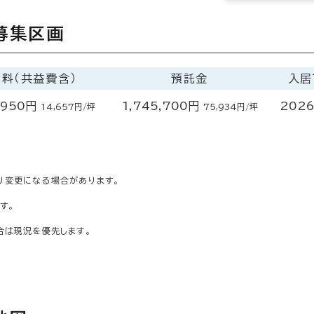
募集区画
賃料（共益費含）
預託金
入居
,950円
1,745,700円
202
14,657円/坪
75,934円/坪
り変更になる場合があります。
す。
合は現況を優先します。