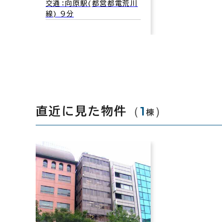
交通：向原駅(都営都電荒川
線) 9分
（
1
）
直近に見た物件
棟