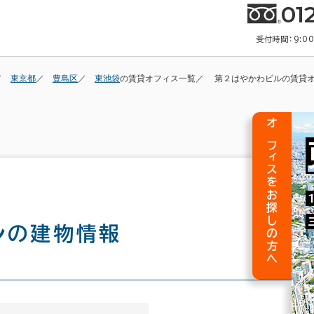
01
受付時間：9:0
東京都
豊島区
東池袋
の賃貸オフィス一覧
第２はやかわビルの賃貸
オフィスをお探しの方へ
ル
の建物情報