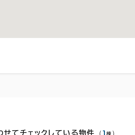
（
1
）
わせてチェックしている物件
棟