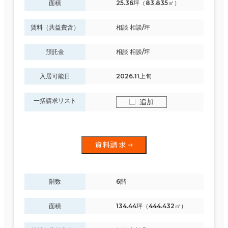
面積
25.36坪（83.835㎡）
賃料（共益費含）
相談 相談/坪
預託金
相談 相談/坪
入居可能日
2026.11上旬
一括請求リスト
追加
資料請求
階数
6階
面積
134.44坪（444.432㎡）