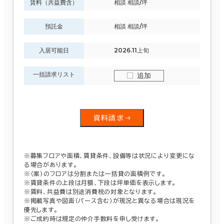
賃料（共益費含）
相談 相談/坪
預託金
相談 相談/坪
入居可能日
2026.11上旬
一括請求リスト
追加
資料請求
※募集フロアや面積、賃貸条件、設備等は状況により変更にな
る場合があります。
※（案）のフロアは分割または一括貸の面積例です。
※賃貸条件の上段は月額、下段は坪単価を表示します。
※賃料、共益費は別途消費税の対象となります。
※掲載写真や図面（パース含む）が現況と異なる場合は現況を
優先します。
※ご成約時は規定の仲介手数料を申し受けます。