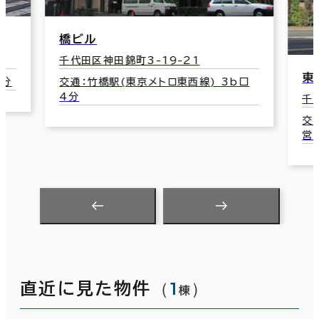
藤
千
交
東京堂錦町ビルディング
口
千代田区神田錦町3-7-2
交通：神保町駅(東京メトロ半蔵門線/都
営三田線･新宿線) A9口 4分
（
1
）
直近に見た物件
棟