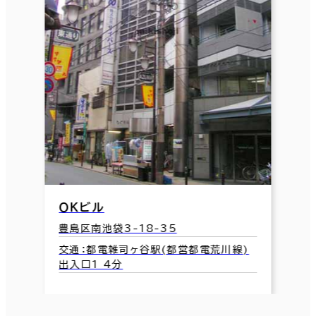
ＯＫビル
豊島区南池袋3-18-35
交通：都電雑司ヶ谷駅(都営都電荒川線)
出入口1 4分