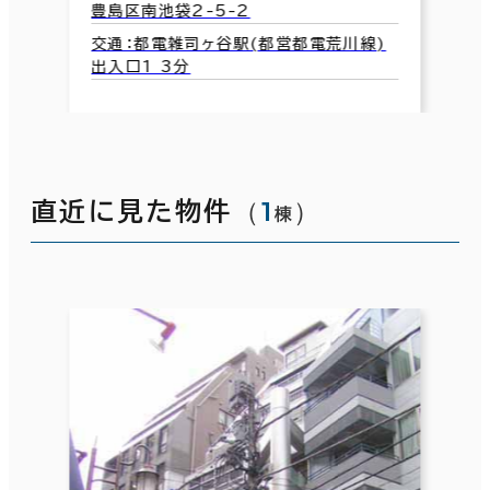
豊島区南池袋2-5-2
交通：都電雑司ヶ谷駅(都営都電荒川線)
出入口1 3分
（
1
）
直近に見た物件
棟