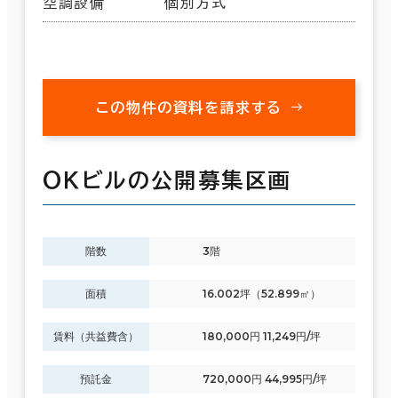
空調設備
個別方式
この物件の資料を請求する
ＯＫビルの公開募集区画
階数
3階
面積
16.002坪（52.899㎡）
賃料（共益費含）
180,000円 11,249円/坪
預託金
720,000円 44,995円/坪