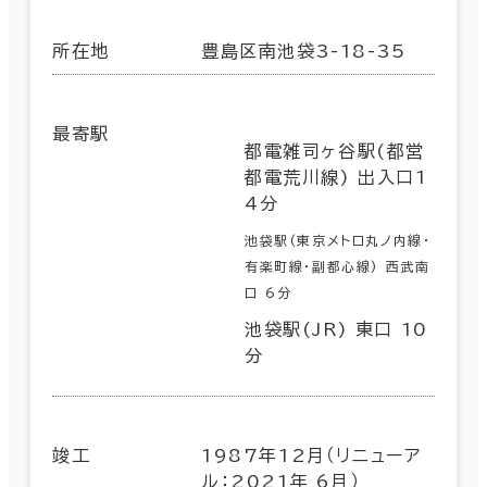
所在地
豊島区南池袋3-18-35
最寄駅
都電雑司ヶ谷駅(都営
都電荒川線) 出入口1
4分
池袋駅(東京メトロ丸ノ内線･
有楽町線･副都心線) 西武南
口 6分
池袋駅(JR) 東口 10
分
竣工
1987年12月（リニューア
ル：2021年 6月）