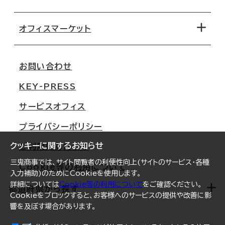
オフィス探しのためのチェックポイント
路線・駅から探す
移転コストシミュレーション
オフィスマーケット
会社概要
移転スケジュール
支店情報
オフィス移転Q&A
お問い合わせ
東京
三鬼商事が選ばれる理由
KEY-PRESS
大阪
一般事業主行動計画
サービスオフィス
名古屋
採用情報
プライバシーポリシー
札幌
ご契約者様の声
クッキーに関するお知らせ
ご利用にあたって
仙台
三鬼商事では、サイト閲覧者の利便性向上(サイトのサービス・各種
Cookie等の利用について
横浜
入力補助)のためにCookieを使用します。
詳細については
Cookie等の利用について
をご確認ください。
福岡
都道府県から探す
Cookieをブロックすると、お客様へのサービスの提供や改善に影
響を及ぼす場合があります。
オフィスリポート