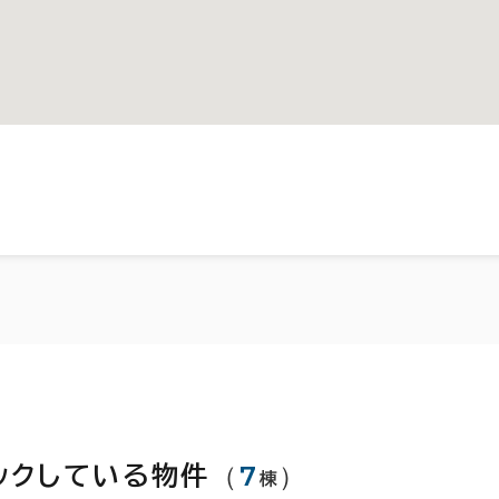
（
7
）
ックしている物件
棟