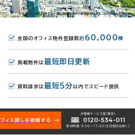
北4-2-2
※オフィスビルに付帯する一連の賃貸借の仲介業務を指します。2023年4月当社調べ
(東京メトロ有楽町線･南北線/都営新宿線) A4口
60,000
全国のオフィス物件登録数
約
棟
(JR) 4分
駅(東京メトロ半蔵門線) 5番口 9分
最短即日更新
掲載物件は
最短5分
資料請求は
以内でスピード提供
月
お客様サービス室（東京）
0120-534-011
オフィス探しを依頼する
受付時間：9:00〜17:00（土日祝日は除く）