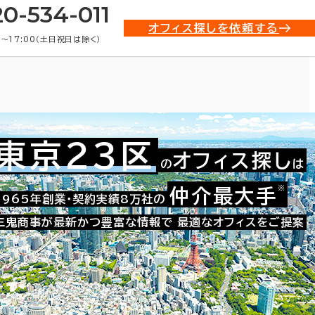
20-534-011
オフィス探しを依頼する
0〜17:00（土日祝日は除く）
東京23区
オフィス探し
の
は
※
仲介最大手
021-28276
1965年創業・契約実績8万社の
お問い合わせ番号：
三鬼商事が最新かつ豊富な情報で
最適なオフィスをご提案