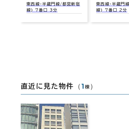
営新宿
東西線･半蔵門線/都営新宿
東西線･半蔵門
線) 7番口 3分
線) 7番口 2分
（
1
）
直近に見た物件
棟