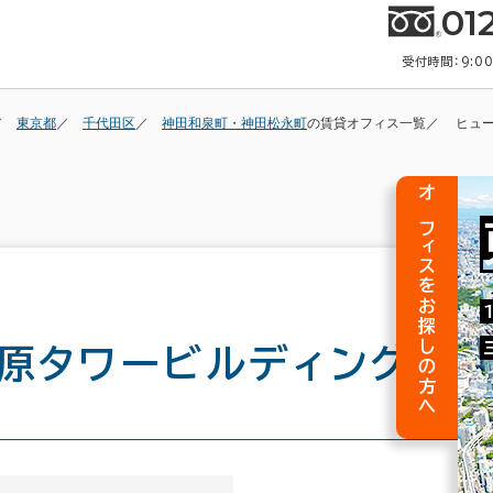
01
受付時間：9:0
東京都
千代田区
神田和泉町・神田松永町
の賃貸オフィス一覧
ヒュ
オフィスをお探しの方へ
葉原タワービルディング
の建