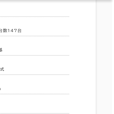
台数147台
基
方式
m
㎡