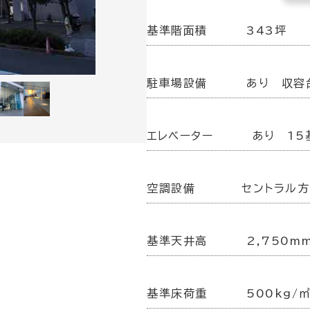
基準階面積
343坪
駐車場設備
あり 収容
エレベーター
あり 15
空調設備
セントラル
基準天井高
2,750m
基準床荷重
500kg/