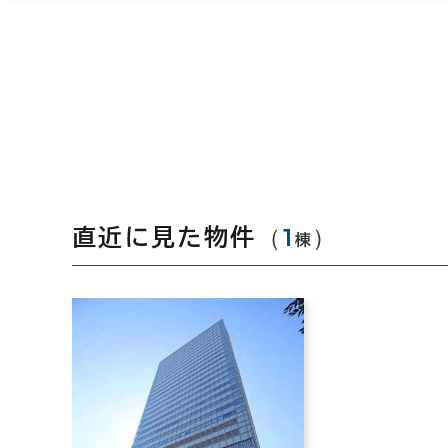
（
1
）
直近に見た物件
棟