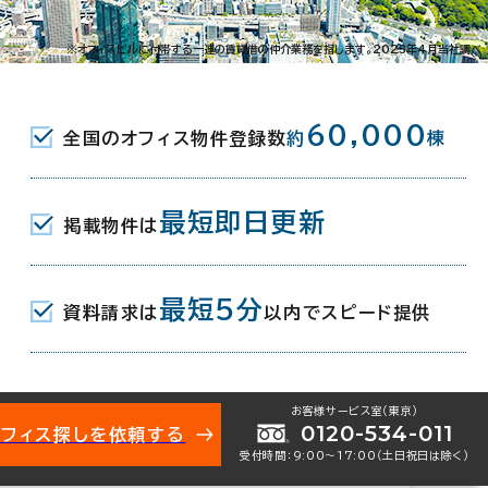
田練塀町3
※オフィスビルに付帯する一連の賃貸借の仲介業務を指します。2023年4月当社調べ
駅(東京メトロ日比谷線) A3口 3分
60,000
全国のオフィス物件登録数
約
棟
駅(つくばエクスプレス) A3口 3分
(JR) 中央改札口 4分
最短即日更新
掲載物件は
月
最短5分
資料請求は
以内でスピード提供
地下2階建
お客様サービス室（東京）
0120-534-011
オフィス探しを依頼する
受付時間：9:00〜17:00（土日祝日は除く）