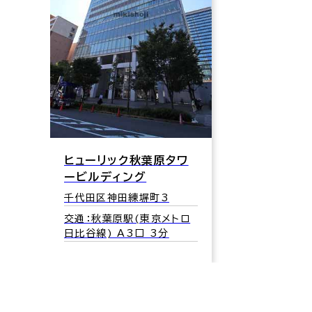
ヒューリック秋葉原タワ
ービルディング
千代田区神田練塀町3
交通：秋葉原駅(東京メトロ
日比谷線) A3口 3分