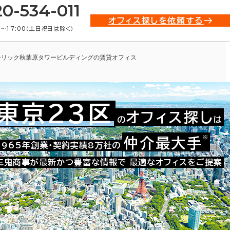
20-534-011
オフィス探しを依頼する
0〜17:00（土日祝日は除く）
ーリック秋葉原タワービルディングの賃貸オフィス
東京23区
オフィス探し
の
は
※
仲介最大手
021-42902
1965年創業・契約実績8万社の
お問い合わせ番号：
三鬼商事が最新かつ豊富な情報で
最適なオフィスをご提案
物情報