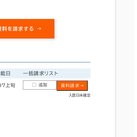
資料を請求する
可能日
一括請求リスト
追加
07上旬
資料請求
入居日未確定