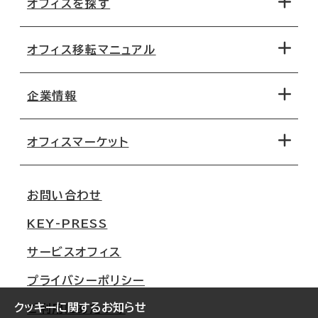
オフィスを探す
オフィス移転マニュアル
エリアから探す
地図から探す
企業情報
オフィス探しのためのチェックポイント
路線・駅から探す
移転コストシミュレーション
オフィスマーケット
会社概要
移転スケジュール
支店情報
オフィス移転Q&A
お問い合わせ
東京
三鬼商事が選ばれる理由
KEY-PRESS
大阪
一般事業主行動計画
サービスオフィス
名古屋
採用情報
プライバシーポリシー
札幌
ご契約者様の声
クッキーに関するお知らせ
ご利用にあたって
仙台