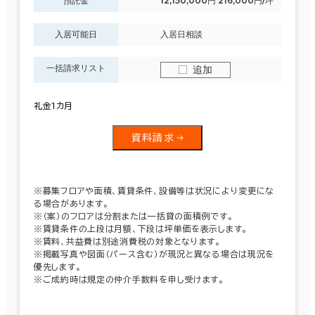
預託金
12,150,000円 216,000円/坪
入居可能日
入居日相談
一括請求リスト
追加
礼金1カ月
資料請求
※募集フロアや面積、賃貸条件、設備等は状況により変更にな
る場合があります。
※（案）のフロアは分割または一括貸の面積例です。
※賃貸条件の上段は月額、下段は坪単価を表示します。
※賃料、共益費は別途消費税の対象となります。
※掲載写真や図面（パース含む）が現況と異なる場合は現況を
優先します。
※ご成約時は規定の仲介手数料を申し受けます。