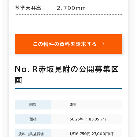
基準天井高
2,700mm
この物件の資料を請求する
Ｎｏ．Ｒ赤坂見附の公開募集区
画
階数
3階
面積
56.25坪（185.951㎡）
賃料（共益費含）
1,518,750円 27,000円/坪