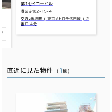
赤坂日ノ樹ビル
港区赤坂2-10-5
赤
交通：溜池山王駅(東京メトロ銀座線･南
北線) 9番口 2分
港
交
口
（
1
）
直近に見た物件
棟