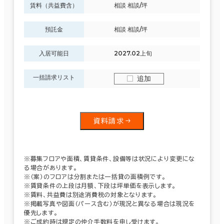
賃料（共益費含）
相談 相談/坪
預託金
相談 相談/坪
入居可能日
2027.02上旬
一括請求リスト
追加
資料請求
※募集フロアや面積、賃貸条件、設備等は状況により変更にな
る場合があります。
※（案）のフロアは分割または一括貸の面積例です。
※賃貸条件の上段は月額、下段は坪単価を表示します。
※賃料、共益費は別途消費税の対象となります。
※掲載写真や図面（パース含む）が現況と異なる場合は現況を
優先します。
※ご成約時は規定の仲介手数料を申し受けます。