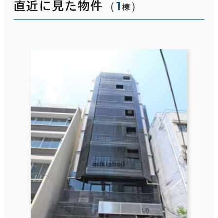
（
1
）
直近に見た物件
棟