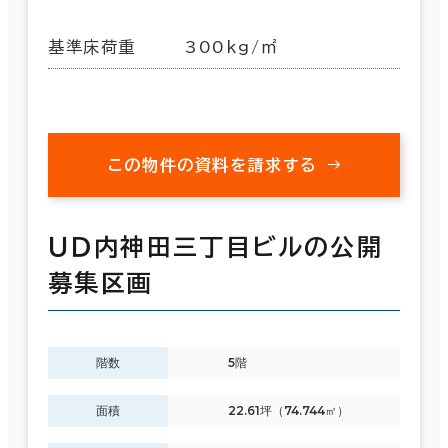
基準床荷重
300kg/㎡
この物件の資料を請求する
ＵＤ内神田三丁目ビルの公開
募集区画
階数
5階
面積
22.61坪（74.744㎡）