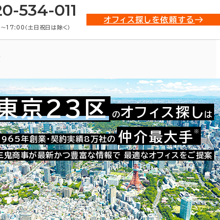
20-534-011
オフィス探しを依頼する
0〜17:00（土日祝日は除く）
ス
東京23区
オフィス探し
の
は
※
仲介最大手
021-51153
1965年創業・契約実績8万社の
お問い合わせ番号：
三鬼商事が最新かつ豊富な情報で
最適なオフィスをご提案