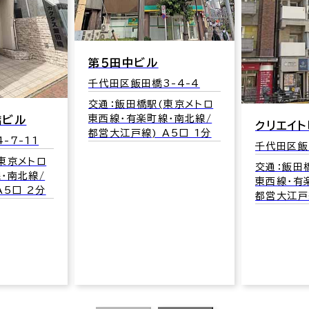
第５田中ビル
千代田区飯田橋3-4-4
交通：飯田橋駅(東京メトロ
東西線･有楽町線･南北線/
橋ビル
クリエイ
都営大江戸線) A5口 1分
-7-11
千代田区飯田
東京メトロ
交通：飯田
･南北線/
東西線･有
A5口 2分
都営大江戸線