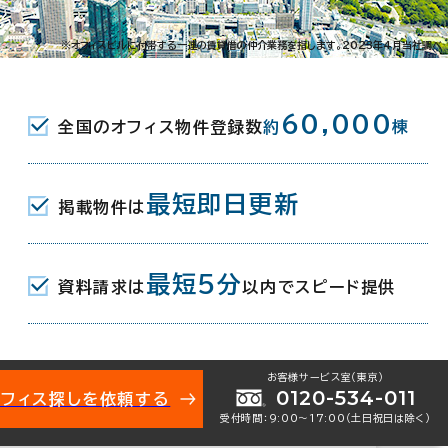
橋3-9-8
※オフィスビルに付帯する一連の賃貸借の仲介業務を指します。2023年4月当社調べ
東京メトロ東西線･有楽町線･南北線/都営大江戸線) A5口
60,000
全国のオフィス物件登録数
約
棟
(JR) 東口 4分
(JR) 西口 7分
最短即日更新
掲載物件は
最短5分
資料請求は
以内でスピード提供
月（リニューアル：2020年 9月）
お客様サービス室（東京）
0120-534-011
オフィス探しを依頼する
受付時間：9:00〜17:00（土日祝日は除く）