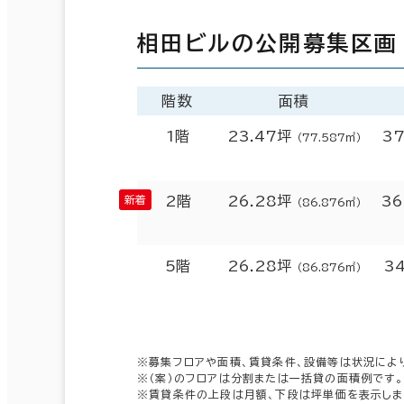
相田ビルの公開募集区画
階数
面積
1階
23.47坪
37
（77.587㎡）
2階
26.28坪
36
（86.876㎡）
5階
26.28坪
3
（86.876㎡）
※募集フロアや面積、賃貸条件、設備等は状況によ
※（案）のフロアは分割または一括貸の面積例です。
※賃貸条件の上段は月額、下段は坪単価を表示しま