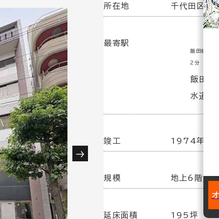
所在地
千代田区飯田
最寄駅
飯田橋駅(
2分
飯田橋駅
水道橋駅
竣工
1974年 1
規模
地上6階建
延床面積
195坪