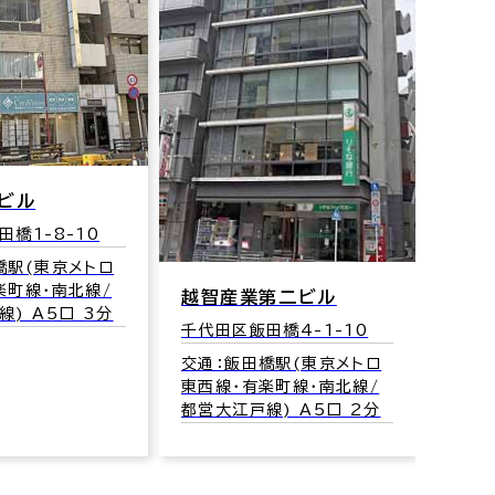
飯田
千代田
交通：
東西線
トビル
都営大
橋1-8-10
橋駅(東京メトロ
楽町線･南北線/
越智産業第二ビル
) A5口 3分
千代田区飯田橋4-1-10
交通：飯田橋駅(東京メトロ
東西線･有楽町線･南北線/
都営大江戸線) A5口 2分