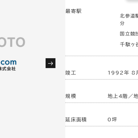
最寄駅
北参道駅
分
国立競技
千駄ヶ谷
竣工
1992年 8
規模
地上4階／
延床面積
0坪