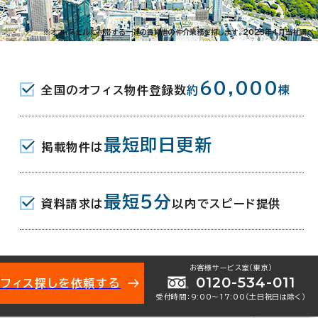
※オフィスビルに付帯する一連の賃貸借の仲介業務を指します。2023年4月当社調べ
60,000
全国のオフィス物件登録数
約
棟
最短即日更新
掲載物件は
021-54913
お問い合わせ番号：
最短5分
資料請求は
以内でスピード提供
お客様サービス室（東京）
0120-534-011
オフィス探しを依頼する
2-23-1
受付時間：9:00〜17:00（土日祝日は除く）