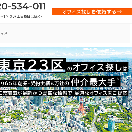
20-534-011
オフィス探しを依頼する
0〜17:00（土日祝日は除く）
フィス
東京23区
オフィス探し
の
は
021-54913
お問い合わせ番号：
※
仲介最大手
1965年創業・契約実績8万社の
三鬼商事が最新かつ豊富な情報で
最適なオフィスをご提案
た。