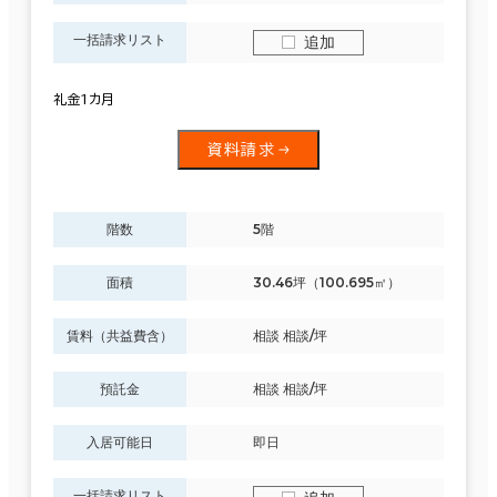
一括請求リスト
追加
礼金1カ月
資料請求
階数
5階
面積
30.46坪（100.695㎡）
賃料（共益費含）
相談 相談/坪
預託金
相談 相談/坪
入居可能日
即日
一括請求リスト