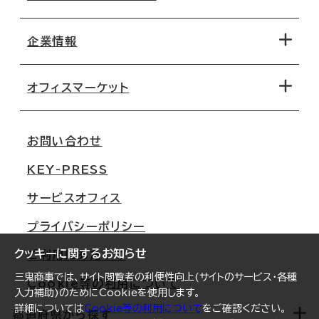
エリアから探す
地図から探す
企業情報
オフィス探しのためのチェックポイント
路線・駅から探す
移転コストシミュレーション
オフィスマーケット
会社概要
移転スケジュール
支店情報
オフィス移転Q&A
お問い合わせ
東京
三鬼商事が選ばれる理由
KEY-PRESS
大阪
一般事業主行動計画
サービスオフィス
名古屋
採用情報
プライバシーポリシー
札幌
ご契約者様の声
クッキーに関するお知らせ
ご利用にあたって
仙台
三鬼商事では、サイト閲覧者の利便性向上(サイトのサービス・各種
Cookie等の利用について
横浜
入力補助)のためにCookieを使用します。
詳細については
Cookie等の利用について
をご確認ください。
福岡
都道府県から探す