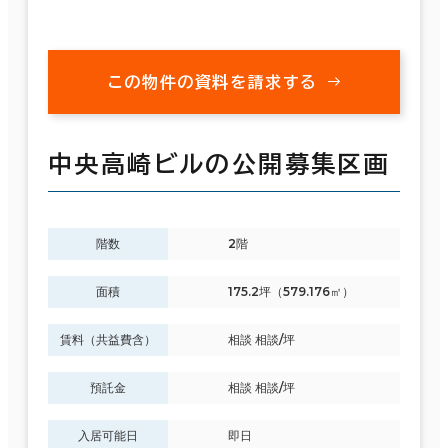
この物件の資料を請求する
中央高崎ビルの公開募集区画
階数
2階
面積
175.2坪（579.176㎡）
賃料（共益費含）
相談 相談/坪
預託金
相談 相談/坪
入居可能日
即日