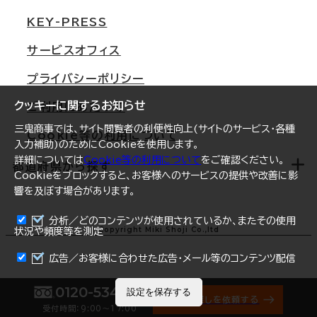
東京
三鬼商事が選ばれる理由
KEY-PRESS
大阪
一般事業主行動計画
サービスオフィス
名古屋
採用情報
プライバシーポリシー
札幌
ご契約者様の声
クッキーに関するお知らせ
ご利用にあたって
仙台
三鬼商事では、サイト閲覧者の利便性向上(サイトのサービス・各種
Cookie等の利用について
横浜
入力補助)のためにCookieを使用します。
詳細については
Cookie等の利用について
をご確認ください。
福岡
都道府県から探す
Cookieをブロックすると、お客様へのサービスの提供や改善に影
響を及ぼす場合があります。
オフィスリポート
ログイン
分析／どのコンテンツが使用されているか、またその使用
北海道
Copyright Miki Shoji Co.,ltd
状況や頻度等を測定
青森県
広告／お客様に合わせた広告・メール等のコンテンツ配信
岩手県
0120-534-011
設定を保存する
オフィス探しを依頼する
受付時間：9:00〜17:00
宮城県