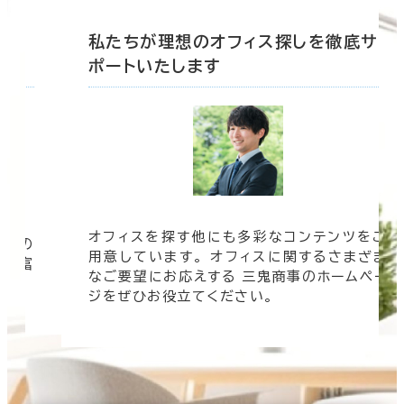
駐車場設備あり
底サ
私たちが理想のオフィス探しを徹底サ
ポートいたします
1フロア面積100坪以上
該当数
0室
(0棟)
オフィスを探す他にも多彩なコンテンツをご
信頼の
用意しています。 オフィスに関するさまざま
 豊富
なご要望にお応えする 三鬼商事のホームペー
す。
ジをぜひお役立てください。
この条件で検索する