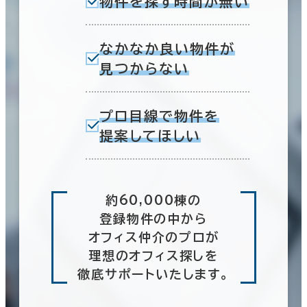
物件を探す時間が無い
駅徒歩
3分以内
なかなか良い物件が
見つからない
5分以内
10分以内
エリアを追加・変更する
プロ目線で物件を
福岡市
(575)
提案してほしい
博多区
(239)
入居可能時期
約60,000棟の
即入居可能
中央区
(336)
登録物件の中から
3か月以内
オフィス仲介のプロが
理想のオフィス探しを
６か月以内
福岡市の他区
(28)
0室
徹底サポートいたします。
６か月以上
(0棟)
該当数