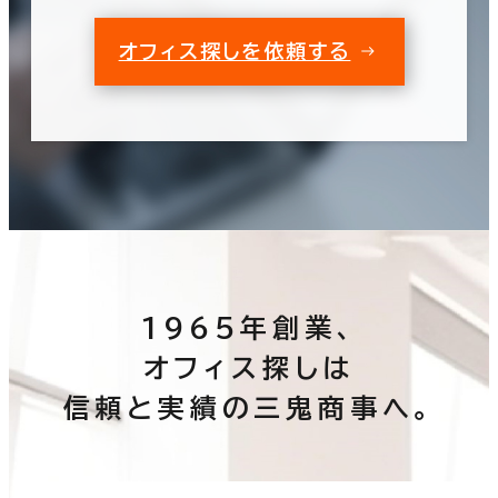
オフィス探しを依頼する
この条件で検索する
築年数
建築中
1年以内
5年以内
10年以内
20年以内
30年以内
階数
1階
2階以上
1965年創業、
オフィス探しは
信頼と実績の三鬼商事へ。
その他
制震・免震構造