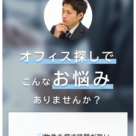
面積選択
坪数
人数
～
複数フロアを含む
オフィス探しで
お悩み
賃料選択（共益費含）
こんな
坪単価
月総額
～
ありませんか？
賃料非公開物件を含む