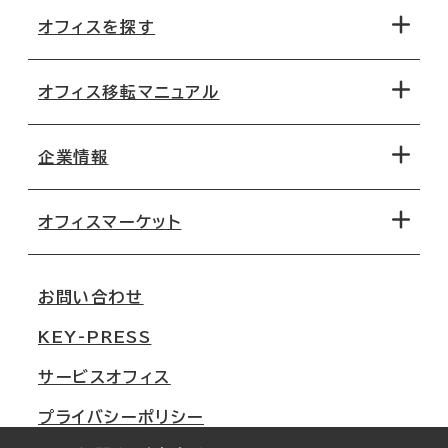
オフィスを探す
オフィス移転マニュアル
エリアから探す
地図から探す
企業情報
オフィス探しのためのチェックポイント
路線・駅から探す
移転コストシミュレーション
オフィスマーケット
会社概要
移転スケジュール
支店情報
オフィス移転Q&A
お問い合わせ
東京
三鬼商事が選ばれる理由
KEY-PRESS
大阪
一般事業主行動計画
サービスオフィス
名古屋
採用情報
プライバシーポリシー
札幌
ご契約者様の声