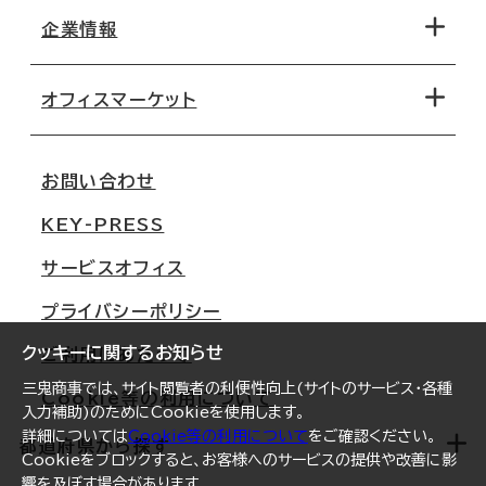
地図から探す
企業情報
オフィス探しのためのチェックポイント
路線・駅から探す
移転コストシミュレーション
オフィスマーケット
会社概要
移転スケジュール
支店情報
オフィス移転Q&A
お問い合わせ
東京
三鬼商事が選ばれる理由
KEY-PRESS
大阪
一般事業主行動計画
サービスオフィス
名古屋
採用情報
プライバシーポリシー
札幌
ご契約者様の声
クッキーに関するお知らせ
ご利用にあたって
仙台
三鬼商事では、サイト閲覧者の利便性向上(サイトのサービス・各種
Cookie等の利用について
横浜
入力補助)のためにCookieを使用します。
詳細については
Cookie等の利用について
をご確認ください。
福岡
都道府県から探す
Cookieをブロックすると、お客様へのサービスの提供や改善に影
響を及ぼす場合があります。
オフィスリポート