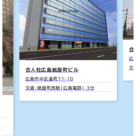
北海道
東北
合
関東
東京都下
広
交
合人社広島紙屋町ビル
神奈川
東海
広島市中区基町11-10
交通：紙屋町西駅(広島電鉄) 3分
甲信越・北陸
近畿
中国・四国
九州・沖縄