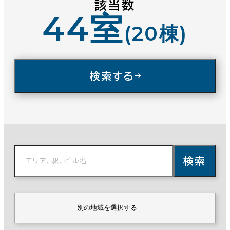
該当数
10分以内
44室
(20棟)
入居可能時期
検索する
即入居可能
3か月以内
６か月以内
６か月以上
検索
築年数
別の地域を選択する
建築中
1年以内
5年以内
10年以内