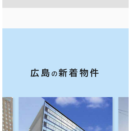
20年以内
30年以内
別の地域を選択する
階数
1階
2階以上
札幌市
仙台市
広島
新着物件
の
その他
東京23区
横浜市
制震・免震構造
駐車場設備あり
名古屋市
⼤阪市
1フロア面積100坪以上
広島市
福岡市